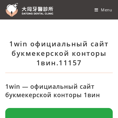
Menu
1win официальный сайт
букмекерской конторы
1вин.11157
1win — официальный сайт
букмекерской конторы 1вин