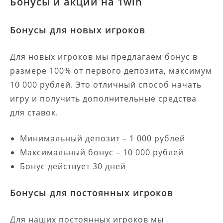
Бонусы и акции на 1win
Бонусы для новых игроков
Для новых игроков мы предлагаем бонус в
размере 100% от первого депозита, максимум
10 000 рублей. Это отличный способ начать
игру и получить дополнительные средства
для ставок.
Минимальный депозит – 1 000 рублей
Максимальный бонус – 10 000 рублей
Бонус действует 30 дней
Бонусы для постоянных игроков
Для наших постоянных игроков мы