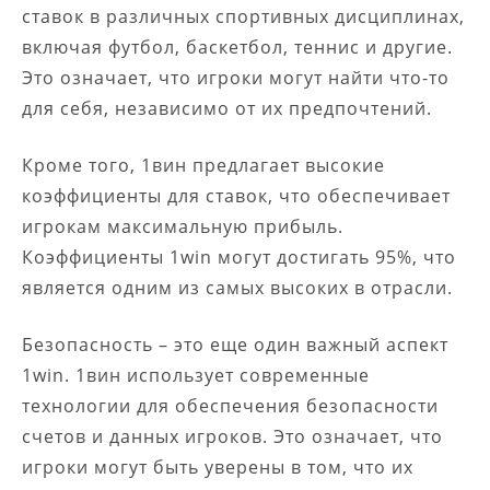
ставок в различных спортивных дисциплинах,
включая футбол, баскетбол, теннис и другие.
Это означает, что игроки могут найти что-то
для себя, независимо от их предпочтений.
Кроме того, 1вин предлагает высокие
коэффициенты для ставок, что обеспечивает
игрокам максимальную прибыль.
Коэффициенты 1win могут достигать 95%, что
является одним из самых высоких в отрасли.
Безопасность – это еще один важный аспект
1win. 1вин использует современные
технологии для обеспечения безопасности
счетов и данных игроков. Это означает, что
игроки могут быть уверены в том, что их