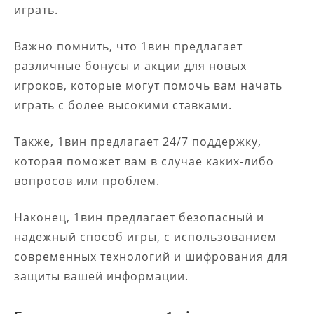
играть.
Важно помнить, что 1вин предлагает
различные бонусы и акции для новых
игроков, которые могут помочь вам начать
играть с более высокими ставками.
Также, 1вин предлагает 24/7 поддержку,
которая поможет вам в случае каких-либо
вопросов или проблем.
Наконец, 1вин предлагает безопасный и
надежный способ игры, с использованием
современных технологий и шифрования для
защиты вашей информации.