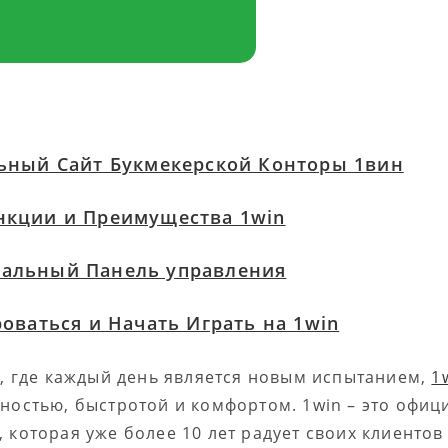
ьный Сайт Букмекерской Конторы 1вин
нкции и Преимущества 1win
альный Панель управления
оваться и Начать Играть на 1win
а, где каждый день является новым испытанием,
1
ностью, быстротой и комфортом. 1win – это офиц
 которая уже более 10 лет радует своих клиенто