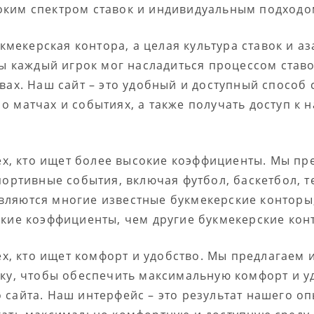
ким спектром ставок и индивидуальным подходом
укмекерская контора, а целая культура ставок и а
бы каждый игрок мог насладиться процессом ставо
вах. Наш сайт – это удобный и доступный способ с
 матчах и событиях, а также получать доступ к 
тех, кто ищет более высокие коэффициенты. Мы пр
портивные события, включая футбол, баскетбол, те
ляются многие известные букмекерские конторы,
окие коэффициенты, чем другие букмекерские кон
тех, кто ищет комфорт и удобство. Мы предлагаем
оку, чтобы обеспечить максимальную комфорт и у
сайта. Наш интерфейс – это результат нашего оп