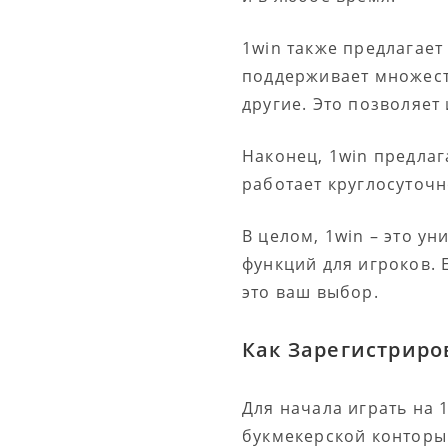
1win также предлагае
поддерживает множест
другие. Это позволяет
Наконец, 1win предла
работает круглосуточн
В целом, 1win – это у
функций для игроков. 
это ваш выбор.
Как Зарегистриро
Для начала играть на 
букмекерской конторы.