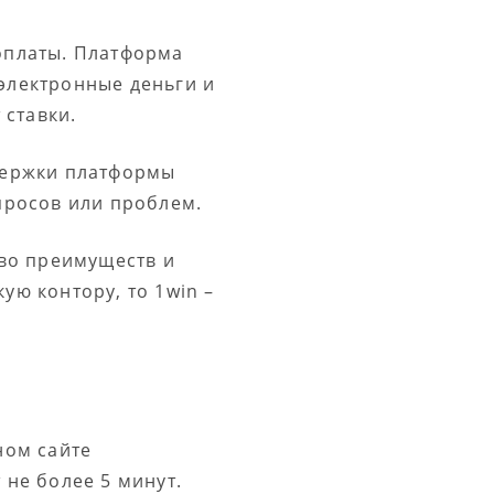
оплаты. Платформа
электронные деньги и
 ставки.
ддержки платформы
просов или проблем.
тво преимуществ и
ую контору, то 1win –
ном сайте
 не более 5 минут.