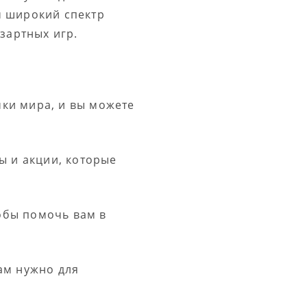
 широкий спектр
азартных игр.
чки мира, и вы можете
ы и акции, которые
обы помочь вам в
вам нужно для