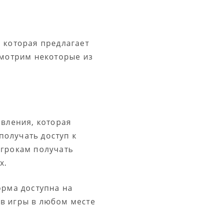
, которая предлагает
смотрим некоторые из
вления, которая
получать доступ к
игрокам получать
х.
орма доступна на
 в игры в любом месте