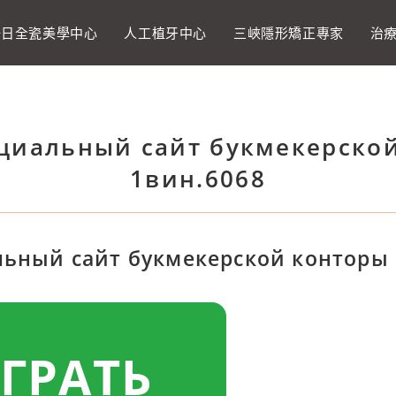
一日全瓷美學中心
人工植牙中心
三峽隱形矯正專家
治
циальный сайт букмекерско
1вин.6068
ьный сайт букмекерской конторы
ГРАТЬ