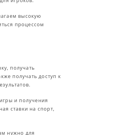
для игроков.
длагаем высокую
иться процессом
ку, получать
кже получать доступ к
езультатов.
 игры и получения
ая ставки на спорт,
вам нужно для