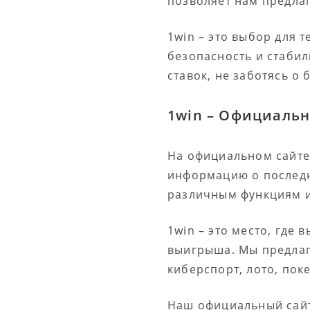
позволяет нам предла
1win – это выбор для 
безопасность и стабил
ставок, не заботясь о 
1win – Официальн
На официальном сайте 
информацию о последни
различным функциям и
1win – это место, где
выигрыша. Мы предлаг
киберспорт, лото, пок
Наш официальный сайт 