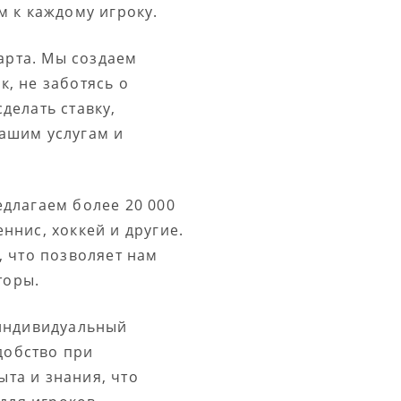
 к каждому игроку.
зарта. Мы создаем
к, не заботясь о
делать ставку,
нашим услугам и
едлагаем более 20 000
ннис, хоккей и другие.
 что позволяет нам
торы.
 индивидуальный
добство при
ыта и знания, что