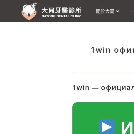
關於大同
1win офи
1win — официал
И