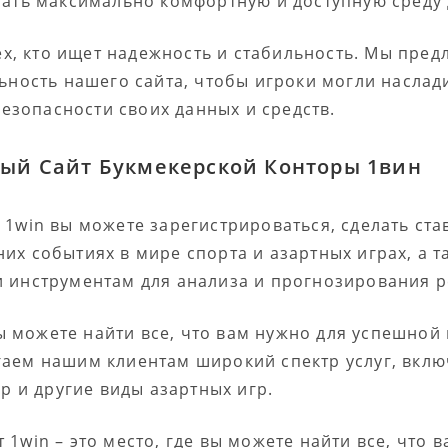
гать максимально комфортную и доступную среду 
тех, кто ищет надежность и стабильность. Мы пре
ьность нашего сайта, чтобы игроки могли наслад
безопасности своих данных и средств.
ый Сайт Букмекерской Конторы 1вин
1win вы можете зарегистрироваться, сделать став
х событиях в мире спорта и азартных играх, а та
 инструментам для анализа и прогнозирования р
 вы можете найти все, что вам нужно для успешной
аем нашим клиентам широкий спектр услуг, включ
ер и другие виды азартных игр.
1win – это место, где вы можете найти все, что 