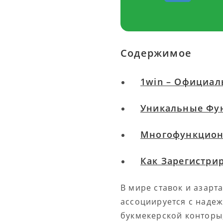
Содержимое
1win – Официал
Уникальные Фу
Многофункцион
Как Зарегистрир
В мире ставок и азарт
ассоциируется с надеж
букмекерской конторы,