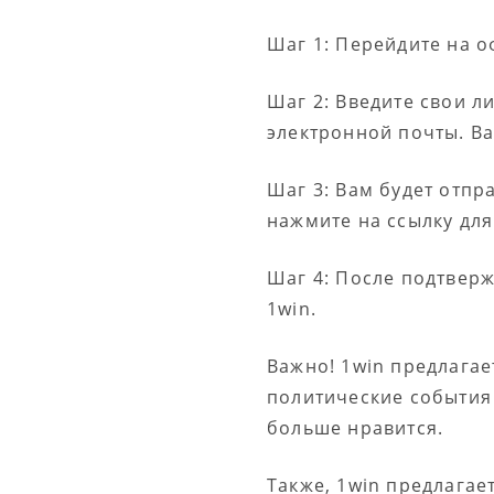
Шаг 1: Перейдите на о
Шаг 2: Введите свои л
электронной почты. Ва
Шаг 3: Вам будет отпр
нажмите на ссылку дл
Шаг 4: После подтверж
1win.
Важно! 1win предлагае
политические события 
больше нравится.
Также, 1win предлагае