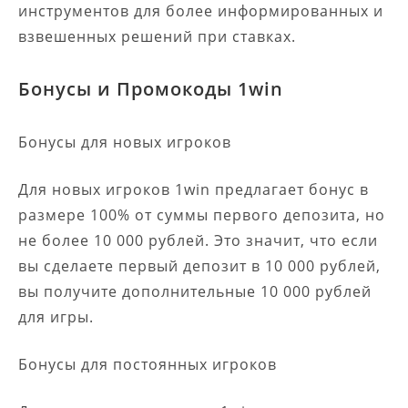
инструментов для более информированных и
взвешенных решений при ставках.
Бонусы и Промокоды 1win
Бонусы для новых игроков
Для новых игроков 1win предлагает бонус в
размере 100% от суммы первого депозита, но
не более 10 000 рублей. Это значит, что если
вы сделаете первый депозит в 10 000 рублей,
вы получите дополнительные 10 000 рублей
для игры.
Бонусы для постоянных игроков