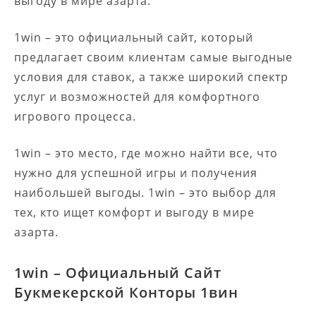
выгоду в мире азарта.
1win – это официальный сайт, который
предлагает своим клиентам самые выгодные
условия для ставок, а также широкий спектр
услуг и возможностей для комфортного
игрового процесса.
1win – это место, где можно найти все, что
нужно для успешной игры и получения
наибольшей выгоды. 1win – это выбор для
тех, кто ищет комфорт и выгоду в мире
азарта.
1win – Официальный Сайт
Букмекерской Конторы 1вин