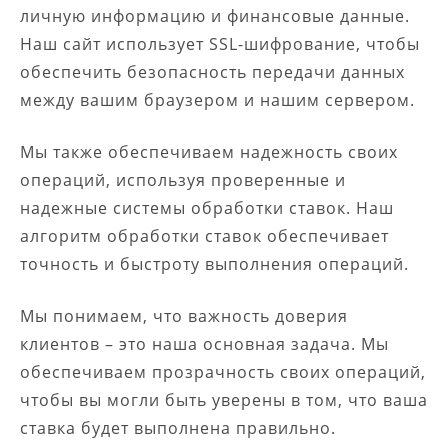
личную информацию и финансовые данные.
Наш сайт использует SSL-шифрование, чтобы
обеспечить безопасность передачи данных
между вашим браузером и нашим сервером.
Мы также обеспечиваем надежность своих
операций, используя проверенные и
надежные системы обработки ставок. Наш
алгоритм обработки ставок обеспечивает
точность и быстроту выполнения операций.
Мы понимаем, что важность доверия
клиентов – это наша основная задача. Мы
обеспечиваем прозрачность своих операций,
чтобы вы могли быть уверены в том, что ваша
ставка будет выполнена правильно.