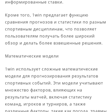
информированные ставки.
Кроме того, 1win предлагает функцию
сравнения прогнозов и статистики по разным
спортивным дисциплинам, что позволяет
пользователям получать более широкий
обзор и делать более взвешенные решения.
Математические модели
1win использует сложные математические
модели для прогнозирования результатов
спортивных событий. Эти модели учитывают
множество факторов, влияющих на
результаты матчей, включая статистику
команд, игроков и турниров, а также
различные факторы, такие как погода, травмы