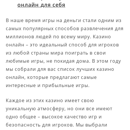
онлайн для себя
В наше время игры на деньги стали одним из
самых популярных способов развлечения для
миллионов людей по всему миру. Казино
онлайн – это идеальный способ для игроков
из любой страны мира поиграть в свои
любимые игры, не покидая дома. В этом году
мы собрали для вас список лучших казино
онлайн, которые предлагают самые
интересные и прибыльные игры.
Каждое из этих казино имеет свою
уникальную атмосферу, но они все имеют
одно общее – высокое качество игр и
безопасность для игроков. Мы выбрали