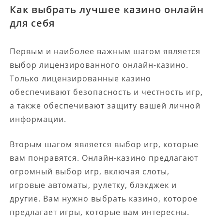
Как выбрать лучшее казино онлайн
для себя
Первым и наиболее важным шагом является
выбор лицензированного онлайн-казино.
Только лицензированные казино
обеспечивают безопасность и честность игр,
а также обеспечивают защиту вашей личной
информации.
Вторым шагом является выбор игр, которые
вам понравятся. Онлайн-казино предлагают
огромный выбор игр, включая слоты,
игровые автоматы, рулетку, блэкджек и
другие. Вам нужно выбрать казино, которое
предлагает игры, которые вам интересны.