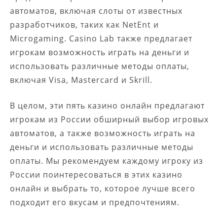
автоматов, включая слоты от известных
разработчиков, таких как NetEnt и
Microgaming. Casino Lab также предлагает
игрокам возможность играть на деньги и
использовать различные методы оплаты,
включая Visa, Mastercard и Skrill.
В целом, эти пять казино онлайн предлагают
игрокам из России обширный выбор игровых
автоматов, а также возможность играть на
деньги и использовать различные методы
оплаты. Мы рекомендуем каждому игроку из
России поинтересоваться в этих казино
онлайн и выбрать то, которое лучше всего
подходит его вкусам и предпочтениям.