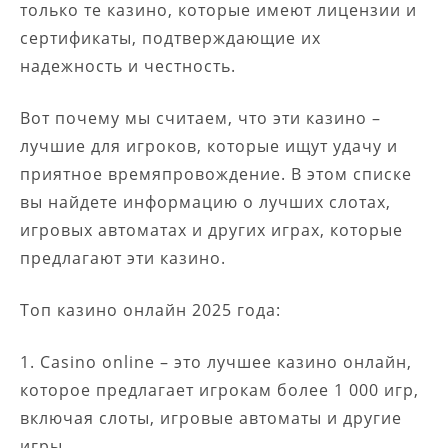
только те казино, которые имеют лицензии и
сертификаты, подтверждающие их
надежность и честность.
Вот почему мы считаем, что эти казино –
лучшие для игроков, которые ищут удачу и
приятное времяпровождение. В этом списке
вы найдете информацию о лучших слотах,
игровых автоматах и других играх, которые
предлагают эти казино.
Топ казино онлайн 2025 года:
1. Casino online – это лучшее казино онлайн,
которое предлагает игрокам более 1 000 игр,
включая слоты, игровые автоматы и другие
игры.