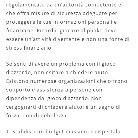
regolamentato da un’autorità competente e
che offra misure di sicurezza adeguate per
proteggere le tue informazioni personali e
finanziarie. Ricorda, giocare al plinko deve
essere un’attività divertente e non una fonte di
stress finanziario.
Se senti di avere un problema con il gioco
d’azzardo, non esitare a chiedere aiuto.
Esistono numerose organizzazioni che offrono
supporto e assistenza a persone con
dipendenza dal gioco d’azzardo. Non
vergognarti di chiedere aiuto; è un segno di
forza, non di debolezza.
Stabilisci un budget massimo e rispettalo.