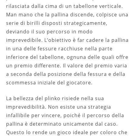
rilasciata dalla cima di un tabellone verticale.
Man mano che la pallina discende, colpisce una
serie di birilli disposti strategicamente,
deviando il suo percorso in modo
imprevedibile. L’obiettivo è far cadere la pallina
in una delle fessure racchiuse nella parte
inferiore del tabellone, ognuna delle quali offre
un premio differente. Il valore del premio varia
a seconda della posizione della fessura e della
scommessa iniziale del giocatore.
La bellezza del plinko risiede nella sua
imprevedibilità. Non esiste una strategia
infallibile per vincere, poiché il percorso della
pallina è determinato unicamente dal caso.
Questo lo rende un gioco ideale per coloro che