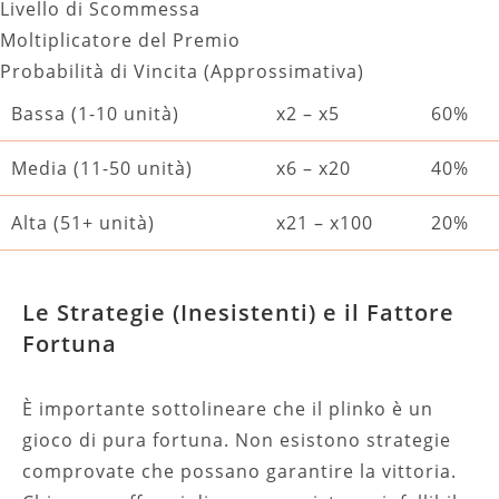
Livello di Scommessa
Moltiplicatore del Premio
Probabilità di Vincita (Approssimativa)
Bassa (1-10 unità)
x2 – x5
60%
Media (11-50 unità)
x6 – x20
40%
Alta (51+ unità)
x21 – x100
20%
Le Strategie (Inesistenti) e il Fattore
Fortuna
È importante sottolineare che il plinko è un
gioco di pura fortuna. Non esistono strategie
comprovate che possano garantire la vittoria.