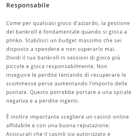
Responsabile
Come per qualsiasi gioco d’azzardo, la gestione
del bankroll è fondamentale quando si gioca a
plinko. Stabilisci un budget massimo che sei
disposto a spendere e non superarlo mai.
Dividi il tuo bankroll in sessioni di gioco più
piccole e gioca responsabilmente. Non
inseguire le perdite tentando di recuperare le
scommesse perse aumentando l’importo delle
puntate. Questo potrebbe portare a una spirale
negativa e a perdite ingenti.
È inoltre importante scegliere un casinò online
affidabile e con una buona reputazione.
Assicurati che il casinò sia autorizzato e