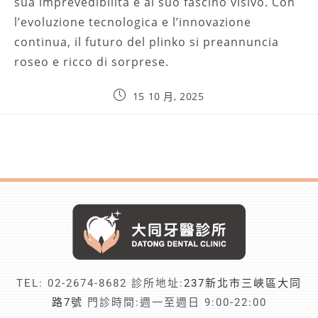
sua imprevedibilità e al suo fascino visivo. Con
l’evoluzione tecnologica e l’innovazione
continua, il futuro del plinko si preannuncia
roseo e ricco di sorprese.
15 10 月, 2025
TEL:
02-2674-8682
診所地址:
237新北市三峽區大同
路7號
門診時間:週一至週日 9:00-22:00