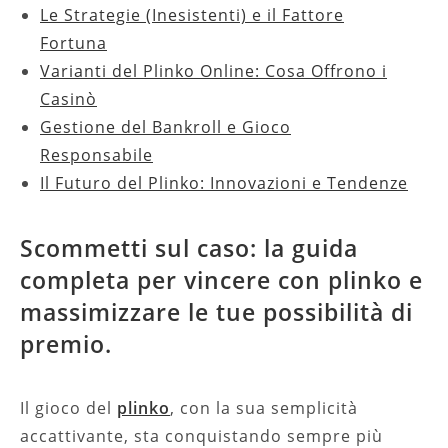
Le Strategie (Inesistenti) e il Fattore
Fortuna
Varianti del Plinko Online: Cosa Offrono i
Casinò
Gestione del Bankroll e Gioco
Responsabile
Il Futuro del Plinko: Innovazioni e Tendenze
Scommetti sul caso: la guida
completa per vincere con plinko e
massimizzare le tue possibilità di
premio.
Il gioco del
plinko
, con la sua semplicità
accattivante, sta conquistando sempre più