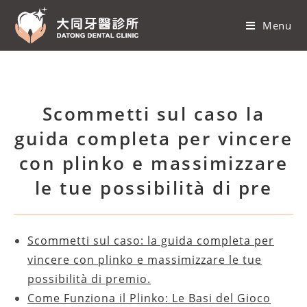
Menu
Scommetti sul caso la
guida completa per vincere
con plinko e massimizzare
le tue possibilità di pre
Scommetti sul caso: la guida completa per
vincere con plinko e massimizzare le tue
possibilità di premio.
Come Funziona il Plinko: Le Basi del Gioco