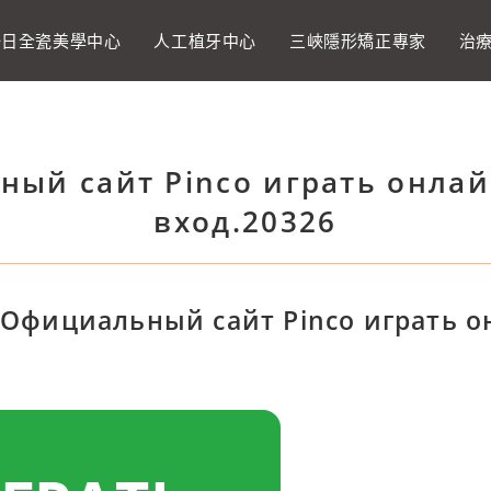
一日全瓷美學中心
人工植牙中心
三峽隱形矯正專家
治
ный сайт Pinco играть онлай
вход.20326
 Официальный сайт Pinco играть о