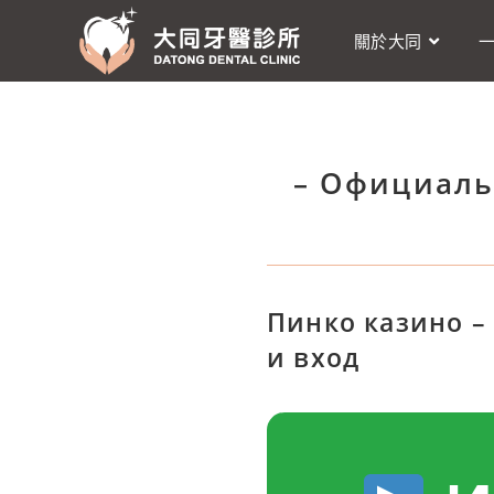
關於大同
– Официаль
Пинко казино –
и вход