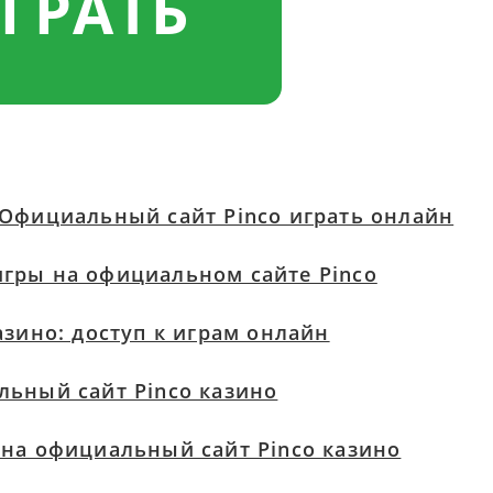
ГРАТЬ
 Официальный сайт Pinco играть онлайн
гры на официальном сайте Pinco
азино: доступ к играм онлайн
льный сайт Pinco казино
 на официальный сайт Pinco казино