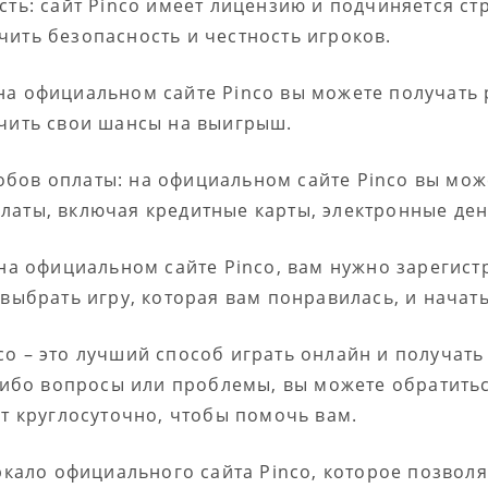
сть: сайт Pinco имеет лицензию и подчиняется с
ить безопасность и честность игроков.
на официальном сайте Pinco вы можете получать
ичить свои шансы на выигрыш.
бов оплаты: на официальном сайте Pinco вы мож
аты, включая кредитные карты, электронные день
 на официальном сайте Pinco, вам нужно зарегист
 выбрать игру, которая вам понравилась, и начать
co – это лучший способ играть онлайн и получат
-либо вопросы или проблемы, вы можете обратить
ет круглосуточно, чтобы помочь вам.
еркало официального сайта Pinco, которое позволя