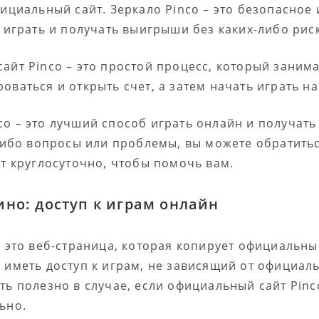
фициальный сайт. Зеркало Pinco – это безопасное
т играть и получать выигрыши без каких-либо рис
айт Pinco – это простой процесс, который занима
оваться и открыть счет, а затем начать играть на
co – это лучший способ играть онлайн и получат
-либо вопросы или проблемы, вы можете обратить
ет круглосуточно, чтобы помочь вам.
ино: доступ к играм онлайн
– это веб-страница, которая копирует официальный
 иметь доступ к играм, не зависящий от официаль
ть полезно в случае, если официальный сайт Pinc
ьно.