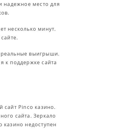
 и надежное место для
ков.
ет несколько минут.
 сайте.
ь реальные выигрыши.
ся к поддержке сайта
 сайт Pinco казино.
ного сайта. Зеркало
o казино недоступен