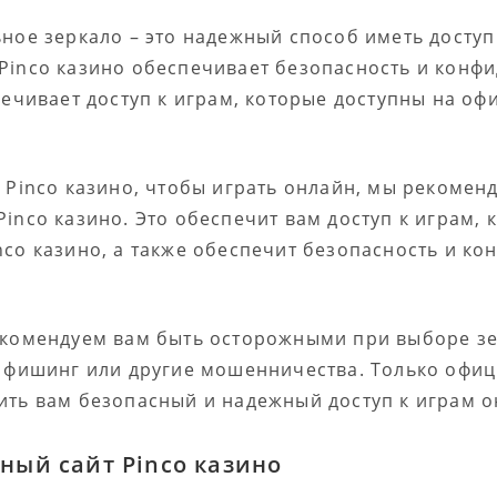
ное зеркало – это надежный способ иметь доступ
Pinco казино обеспечивает безопасность и конф
печивает доступ к играм, которые доступны на оф
 Pinco казино, чтобы играть онлайн, мы рекомен
inco казино. Это обеспечит вам доступ к играм, 
co казино, а также обеспечит безопасность и к
екомендуем вам быть осторожными при выборе зер
а фишинг или другие мошенничества. Только офиц
ить вам безопасный и надежный доступ к играм о
ный сайт Pinco казино