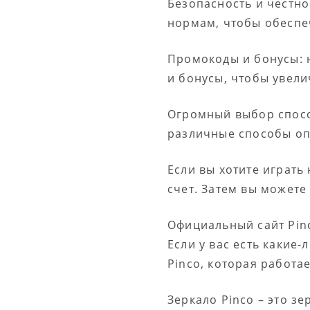
Безопасность и честно
нормам, чтобы обеспеч
Промокоды и бонусы: 
и бонусы, чтобы увел
Огромный выбор спосо
различные способы опл
Если вы хотите играть
счет. Затем вы можете
Официальный сайт Pin
Если у вас есть какие
Pinco, которая работа
Зеркало Pinco – это з