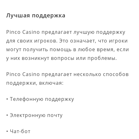
Лучшая поддержка
Pinco Casino предлагает лучшую поддержку
для своих игроков. Это означает, что игроки
могут получить помощь в любое время, если
у них возникнут вопросы или проблемы.
Pinco Casino предлагает несколько способов
поддержки, включая:
• Телефонную поддержку
• Электронную почту
• Чат-бот