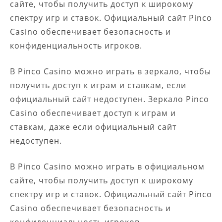
сайте, чтобы получить доступ к широкому
спектру игр и ставок. Официальный сайт Pinco
Casino обеспечивает безопасность и
конфиденциальность игроков.
В Pinco Casino можно играть в зеркало, чтобы
получить доступ к играм и ставкам, если
официальный сайт недоступен. Зеркало Pinco
Casino обеспечивает доступ к играм и
ставкам, даже если официальный сайт
недоступен.
В Pinco Casino можно играть в официальном
сайте, чтобы получить доступ к широкому
спектру игр и ставок. Официальный сайт Pinco
Casino обеспечивает безопасность и
конфиденциальность игроков.