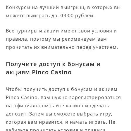
Конкурсы на лучший выигрыш, в которых вы
можете выиграть до 20000 рублей.
Все турниры и акции имеют свои условия и
правила, поэтому мы рекомендуем вам
прочитать их внимательно перед участием.
Получите доступ к бонусам и
акциям Pinco Casino
Чтобы получить доступ к бонусам и акциям
Pinco Casino, вам нужно зарегистрироваться
на официальном сайте казино и сделать
депозит. Затем вы сможете выбрать игру,
которая вам нравится, и начать играть. Не
забудьте прочитать условия и правила