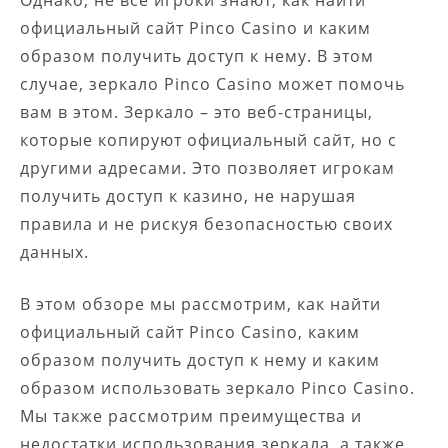
Однако, не все игроки знают, как найти
официальный сайт Pinco Casino и каким
образом получить доступ к нему. В этом
случае, зеркало Pinco Casino может помочь
вам в этом. Зеркало – это веб-страницы,
которые копируют официальный сайт, но с
другими адресами. Это позволяет игрокам
получить доступ к казино, не нарушая
правила и не рискуя безопасностью своих
данных.
В этом обзоре мы рассмотрим, как найти
официальный сайт Pinco Casino, каким
образом получить доступ к нему и каким
образом использовать зеркало Pinco Casino.
Мы также рассмотрим преимущества и
недостатки использования зеркала, а также