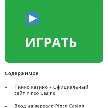
ИГРАТЬ
Содержимое
Пинко казино – Официальный
сайт Pinco Casino
Вход на зеркало Pinco Casino