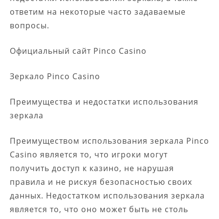
ответим на некоторые часто задаваемые
вопросы.
Официальный сайт Pinco Casino
Зеркало Pinco Casino
Преимущества и недостатки использования
зеркала
Преимуществом использования зеркала Pinco
Casino является то, что игроки могут
получить доступ к казино, не нарушая
правила и не рискуя безопасностью своих
данных. Недостатком использования зеркала
является то, что оно может быть не столь