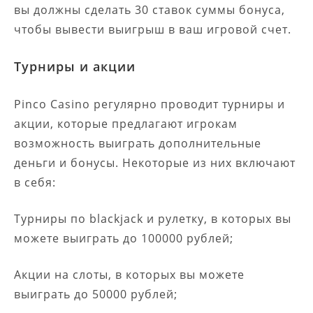
вы должны сделать 30 ставок суммы бонуса,
чтобы вывести выигрыш в ваш игровой счет.
Турниры и акции
Pinco Casino регулярно проводит турниры и
акции, которые предлагают игрокам
возможность выиграть дополнительные
деньги и бонусы. Некоторые из них включают
в себя:
Турниры по blackjack и рулетку, в которых вы
можете выиграть до 100000 рублей;
Акции на слоты, в которых вы можете
выиграть до 50000 рублей;