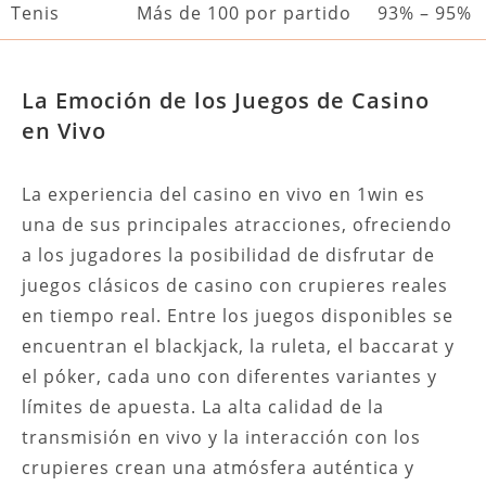
Tenis
Más de 100 por partido
93% – 95%
La Emoción de los Juegos de Casino
en Vivo
La experiencia del casino en vivo en 1win es
una de sus principales atracciones, ofreciendo
a los jugadores la posibilidad de disfrutar de
juegos clásicos de casino con crupieres reales
en tiempo real. Entre los juegos disponibles se
encuentran el blackjack, la ruleta, el baccarat y
el póker, cada uno con diferentes variantes y
límites de apuesta. La alta calidad de la
transmisión en vivo y la interacción con los
crupieres crean una atmósfera auténtica y