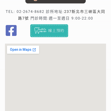
TEL:
02-2674-8682
診所地址:
237新北市三峽區大同
路7號
門診時間:週一至週日 9:00-22:00
F
i
n
d
t
r
u
s
t
e
d
r
e