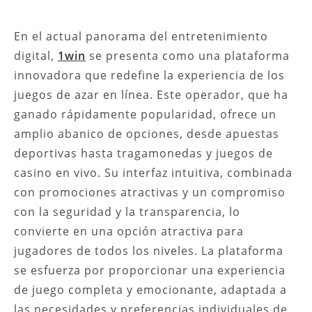
En el actual panorama del entretenimiento
digital,
1win
se presenta como una plataforma
innovadora que redefine la experiencia de los
juegos de azar en línea. Este operador, que ha
ganado rápidamente popularidad, ofrece un
amplio abanico de opciones, desde apuestas
deportivas hasta tragamonedas y juegos de
casino en vivo. Su interfaz intuitiva, combinada
con promociones atractivas y un compromiso
con la seguridad y la transparencia, lo
convierte en una opción atractiva para
jugadores de todos los niveles. La plataforma
se esfuerza por proporcionar una experiencia
de juego completa y emocionante, adaptada a
las necesidades y preferencias individuales de