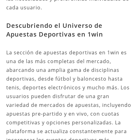
cada usuario.
Descubriendo el Universo de
Apuestas Deportivas en 1win
La sección de apuestas deportivas en 1win es
una de las más completas del mercado,
abarcando una amplia gama de disciplinas
deportivas, desde fútbol y baloncesto hasta
tenis, deportes electrónicos y mucho más. Los
usuarios pueden disfrutar de una gran
variedad de mercados de apuestas, incluyendo
apuestas pre-partido y en vivo, con cuotas
competitivas y opciones personalizadas. La
plataforma se actualiza constantemente para