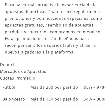
Para hacer más atractiva la experiencia de las
apuestas deportivas, 1win ofrece regularmente
promociones y bonificaciones especiales, como
apuestas gratuitas, reembolso de apuestas
perdidas y concursos con premios en metálico.
Estas promociones están diseñadas para
recompensar a los usuarios leales y atraer a
nuevos jugadores a la plataforma.
Deporte
Mercados de Apuestas
Cuotas Promedio
Fútbol
Más de 200 por partido
95% – 97%
Baloncesto
Más de 150 por partido
94% – 96%