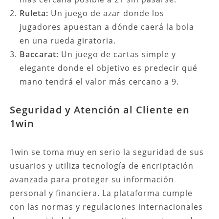
Ruleta:
Un juego de azar donde los
jugadores apuestan a dónde caerá la bola
en una rueda giratoria.
Baccarat:
Un juego de cartas simple y
elegante donde el objetivo es predecir qué
mano tendrá el valor más cercano a 9.
Seguridad y Atención al Cliente en
1win
1win se toma muy en serio la seguridad de sus
usuarios y utiliza tecnología de encriptación
avanzada para proteger su información
personal y financiera. La plataforma cumple
con las normas y regulaciones internacionales