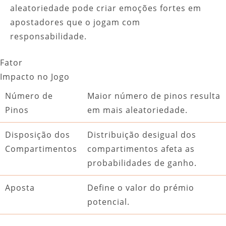
aleatoriedade pode criar emoções fortes em
apostadores que o jogam com
responsabilidade.
Fator
Impacto no Jogo
Número de
Maior número de pinos resulta
Pinos
em mais aleatoriedade.
Disposição dos
Distribuição desigual dos
Compartimentos
compartimentos afeta as
probabilidades de ganho.
Aposta
Define o valor do prémio
potencial.