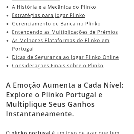
A História e a Mecânica do Plinko
Estratégias para Jogar Plinko
Gerenciamento de Banca no Plinko
Entendendo as Multiplicações de Prémios
As Melhores Plataformas de Plinko em
Portugal
Dicas de Segurança ao Jogar Plinko Online
Considerações Finais sobre o Plinko
A Emoção Aumenta a Cada Nível:
Explore o Plinko Portugal e
Multiplique Seus Ganhos
Instantaneamente.
O
plinko portugal
é um jogo de azar que tem