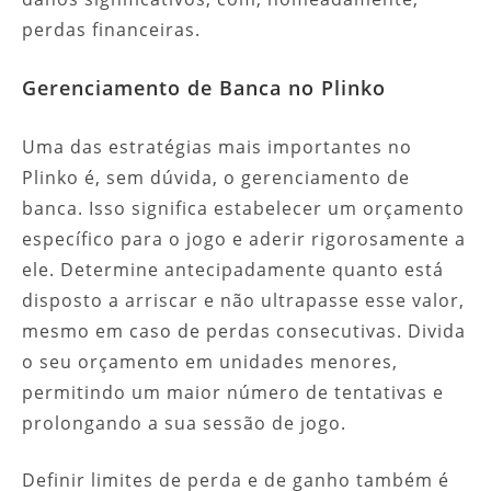
perdas financeiras.
Gerenciamento de Banca no Plinko
Uma das estratégias mais importantes no
Plinko é, sem dúvida, o gerenciamento de
banca. Isso significa estabelecer um orçamento
específico para o jogo e aderir rigorosamente a
ele. Determine antecipadamente quanto está
disposto a arriscar e não ultrapasse esse valor,
mesmo em caso de perdas consecutivas. Divida
o seu orçamento em unidades menores,
permitindo um maior número de tentativas e
prolongando a sua sessão de jogo.
Definir limites de perda e de ganho também é