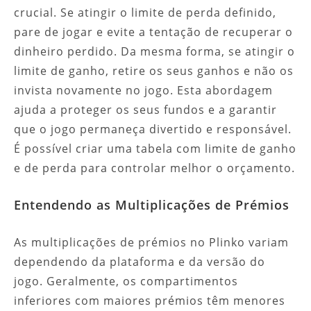
crucial. Se atingir o limite de perda definido,
pare de jogar e evite a tentação de recuperar o
dinheiro perdido. Da mesma forma, se atingir o
limite de ganho, retire os seus ganhos e não os
invista novamente no jogo. Esta abordagem
ajuda a proteger os seus fundos e a garantir
que o jogo permaneça divertido e responsável.
É possível criar uma tabela com limite de ganho
e de perda para controlar melhor o orçamento.
Entendendo as Multiplicações de Prémios
As multiplicações de prémios no Plinko variam
dependendo da plataforma e da versão do
jogo. Geralmente, os compartimentos
inferiores com maiores prémios têm menores