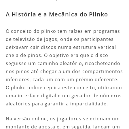
A História e a Mecânica do Plinko
O conceito do plinko tem raízes em programas
de televisão de jogos, onde os participantes
deixavam cair discos numa estrutura vertical
cheia de pinos. O objetivo era que o disco
seguisse um caminho aleatório, ricocheteando
nos pinos até chegar a um dos compartimentos
inferiores, cada um com um prémio diferente.
O plinko online replica este conceito, utilizando
uma interface digital e um gerador de números
aleatórios para garantir a imparcialidade.
Na versão online, os jogadores selecionam um
montante de aposta e, em seguida, lançam um