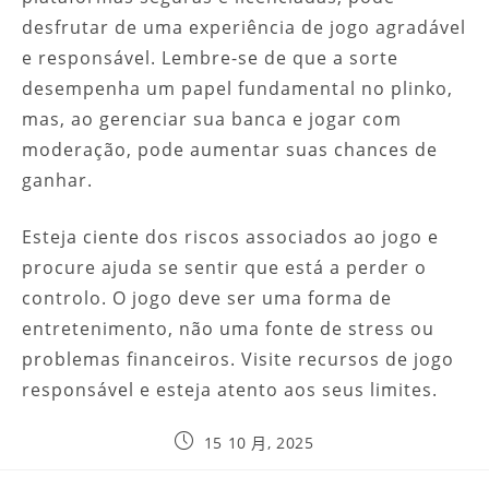
desfrutar de uma experiência de jogo agradável
e responsável. Lembre-se de que a sorte
desempenha um papel fundamental no plinko,
mas, ao gerenciar sua banca e jogar com
moderação, pode aumentar suas chances de
ganhar.
Esteja ciente dos riscos associados ao jogo e
procure ajuda se sentir que está a perder o
controlo. O jogo deve ser uma forma de
entretenimento, não uma fonte de stress ou
problemas financeiros. Visite recursos de jogo
responsável e esteja atento aos seus limites.
15 10 月, 2025