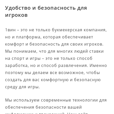
Удобство и безопасность для
игроков
1вин – это не только букмекерская компания,
но и платформа, которая обеспечивает
комфорт и безопасность для своих игроков.
Мы понимаем, что для многих людей ставки
на спорт и игры – это не только способ
заработка, но и способ развлечения. Именно
поэтому мы делаем все возможное, чтобы
создать для вас комфортную и безопасную
среду для игры.
Мы используем современные технологии для
обеспечения безопасности вашей