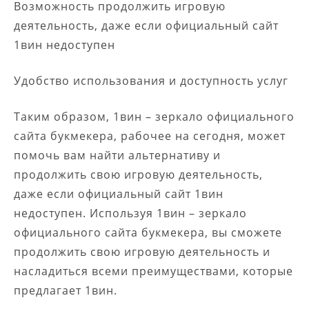
Возможность продолжить игровую
деятельность, даже если официальный сайт
1вин недоступен
Удобство использования и доступность услуг
Таким образом, 1вин – зеркало официального
сайта букмекера, рабочее на сегодня, может
помочь вам найти альтернативу и
продолжить свою игровую деятельность,
даже если официальный сайт 1вин
недоступен. Используя 1вин – зеркало
официального сайта букмекера, вы сможете
продолжить свою игровую деятельность и
насладиться всеми преимуществами, которые
предлагает 1вин.