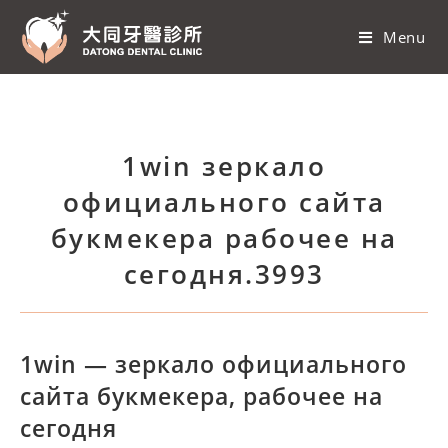
Menu
1win зеркало
официального сайта
букмекера рабочее на
сегодня.3993
1win — зеркало официального
сайта букмекера, рабочее на
сегодня