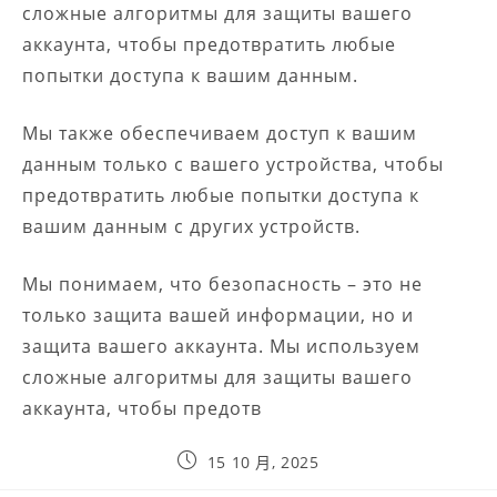
сложные алгоритмы для защиты вашего
аккаунта, чтобы предотвратить любые
попытки доступа к вашим данным.
Мы также обеспечиваем доступ к вашим
данным только с вашего устройства, чтобы
предотвратить любые попытки доступа к
вашим данным с других устройств.
Мы понимаем, что безопасность – это не
только защита вашей информации, но и
защита вашего аккаунта. Мы используем
сложные алгоритмы для защиты вашего
аккаунта, чтобы предотв
15 10 月, 2025