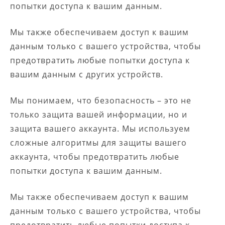
попытки доступа к вашим данным.
Мы также обеспечиваем доступ к вашим
данным только с вашего устройства, чтобы
предотвратить любые попытки доступа к
вашим данным с других устройств.
Мы понимаем, что безопасность – это не
только защита вашей информации, но и
защита вашего аккаунта. Мы используем
сложные алгоритмы для защиты вашего
аккаунта, чтобы предотвратить любые
попытки доступа к вашим данным.
Мы также обеспечиваем доступ к вашим
данным только с вашего устройства, чтобы