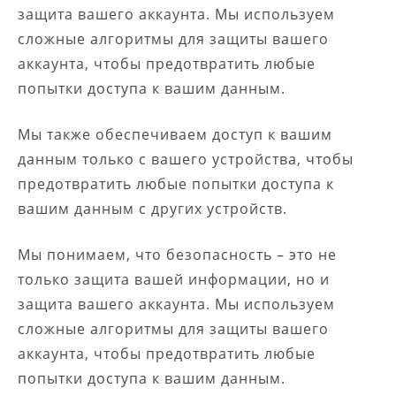
защита вашего аккаунта. Мы используем
сложные алгоритмы для защиты вашего
аккаунта, чтобы предотвратить любые
попытки доступа к вашим данным.
Мы также обеспечиваем доступ к вашим
данным только с вашего устройства, чтобы
предотвратить любые попытки доступа к
вашим данным с других устройств.
Мы понимаем, что безопасность – это не
только защита вашей информации, но и
защита вашего аккаунта. Мы используем
сложные алгоритмы для защиты вашего
аккаунта, чтобы предотвратить любые
попытки доступа к вашим данным.