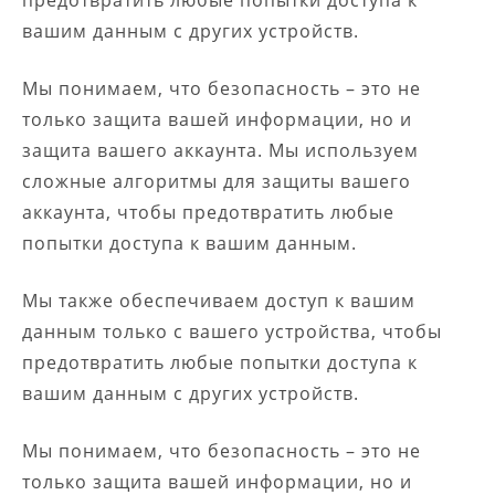
предотвратить любые попытки доступа к
вашим данным с других устройств.
Мы понимаем, что безопасность – это не
только защита вашей информации, но и
защита вашего аккаунта. Мы используем
сложные алгоритмы для защиты вашего
аккаунта, чтобы предотвратить любые
попытки доступа к вашим данным.
Мы также обеспечиваем доступ к вашим
данным только с вашего устройства, чтобы
предотвратить любые попытки доступа к
вашим данным с других устройств.
Мы понимаем, что безопасность – это не
только защита вашей информации, но и