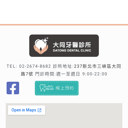
TEL:
02-2674-8682
診所地址:
237新北市三峽區大同
路7號
門診時間:週一至週日 9:00-22:00
F
i
n
d
t
r
u