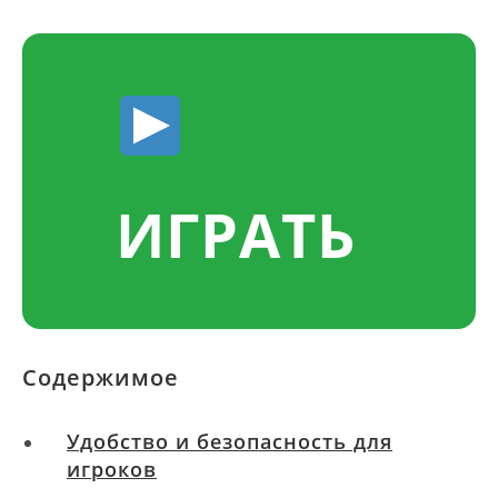
ИГРАТЬ
Содержимое
Удобство и безопасность для
игроков