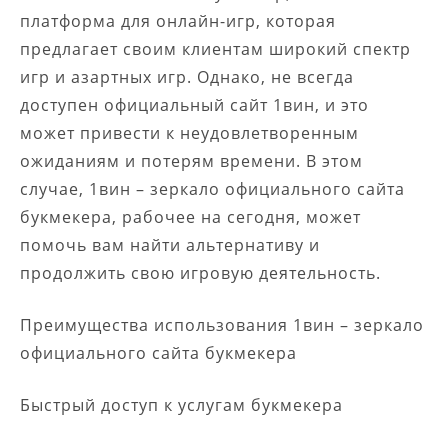
платформа для онлайн-игр, которая
предлагает своим клиентам широкий спектр
игр и азартных игр. Однако, не всегда
доступен официальный сайт 1вин, и это
может привести к неудовлетворенным
ожиданиям и потерям времени. В этом
случае, 1вин – зеркало официального сайта
букмекера, рабочее на сегодня, может
помочь вам найти альтернативу и
продолжить свою игровую деятельность.
Преимущества использования 1вин – зеркало
официального сайта букмекера
Быстрый доступ к услугам букмекера