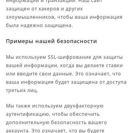
информации и транзакций. Наш сайт
защищен от хакеров и других
злоумышленников, чтобы ваша информация
была надежно защищена.
Примеры нашей безопасности
Мы используем SSL-шифрование для защиты
вашей информации, когда вы делаете ставки
или вводите свои данные. Это означает, что
ваша информация будет защищена от доступа
третьих лиц.
Мы также используем двухфакторную
аутентификацию, чтобы обеспечить
дополнительную безопасность вашего
аккаунта. Это означает, что вы будете