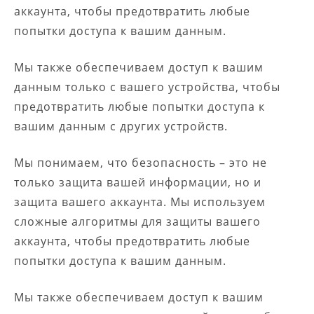
аккаунта, чтобы предотвратить любые
попытки доступа к вашим данным.
Мы также обеспечиваем доступ к вашим
данным только с вашего устройства, чтобы
предотвратить любые попытки доступа к
вашим данным с других устройств.
Мы понимаем, что безопасность – это не
только защита вашей информации, но и
защита вашего аккаунта. Мы используем
сложные алгоритмы для защиты вашего
аккаунта, чтобы предотвратить любые
попытки доступа к вашим данным.
Мы также обеспечиваем доступ к вашим