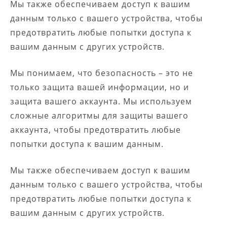
Мы также обеспечиваем доступ к вашим
данным только с вашего устройства, чтобы
предотвратить любые попытки доступа к
вашим данным с других устройств.
Мы понимаем, что безопасность – это не
только защита вашей информации, но и
защита вашего аккаунта. Мы используем
сложные алгоритмы для защиты вашего
аккаунта, чтобы предотвратить любые
попытки доступа к вашим данным.
Мы также обеспечиваем доступ к вашим
данным только с вашего устройства, чтобы
предотвратить любые попытки доступа к
вашим данным с других устройств.