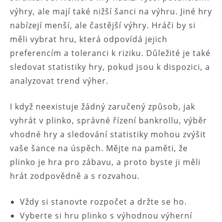
výhry, ale mají také nižší šanci na výhru. Jiné hry
nabízejí menší, ale častější výhry. Hráči by si
měli vybrat hru, která odpovídá jejich
preferencím a toleranci k riziku. Důležité je také
sledovat statistiky hry, pokud jsou k dispozici, a
analyzovat trend výher.
I když neexistuje žádný zaručený způsob, jak
vyhrát v plinko, správné řízení bankrollu, výběr
vhodné hry a sledování statistiky mohou zvýšit
vaše šance na úspěch. Mějte na paměti, že
plinko je hra pro zábavu, a proto byste ji měli
hrát zodpovědně a s rozvahou.
Vždy si stanovte rozpočet a držte se ho.
Vyberte si hru plinko s výhodnou výherní