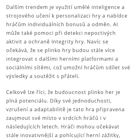
Dalším trendem je využití umělé inteligence a
strojového učení k personalizaci hry a nabídce
hráčům individuálních bonusů a odměn. AI
může také pomoci při detekci nepoctivých
aktivit a ochraně Integrity hry. Navíc se
očekává, že se plinko hry budou stále více
integrovat s dalšími herními platformami a
sociálními sítěmi, což umožní hráčům sdílet své
výsledky a soutěžit s přáteli.
Celkově lze říci, že budoucnost plinko her je
plná potenciálu. Díky své jednoduchosti,
vzrušení a adaptabilitě je tato hra připravena
zaujmout své místo v srdcích hráčů i v
následujících letech. Hráči mohou očekávat
stále inovativnější a pohlcující herní zážitky,