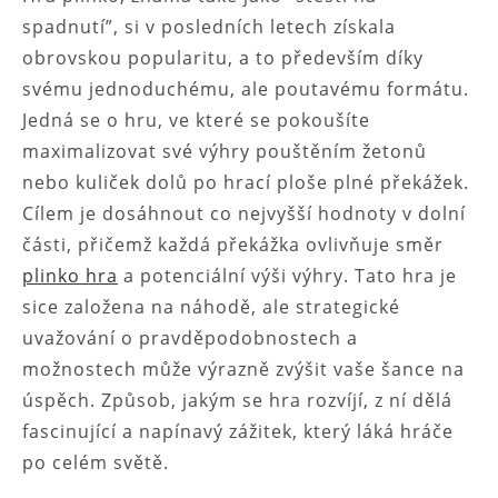
spadnutí”, si v posledních letech získala
obrovskou popularitu, a to především díky
svému jednoduchému, ale poutavému formátu.
Jedná se o hru, ve které se pokoušíte
maximalizovat své výhry pouštěním žetonů
nebo kuliček dolů po hrací ploše plné překážek.
Cílem je dosáhnout co nejvyšší hodnoty v dolní
části, přičemž každá překážka ovlivňuje směr
plinko hra
a potenciální výši výhry. Tato hra je
sice založena na náhodě, ale strategické
uvažování o pravděpodobnostech a
možnostech může výrazně zvýšit vaše šance na
úspěch. Způsob, jakým se hra rozvíjí, z ní dělá
fascinující a napínavý zážitek, který láká hráče
po celém světě.