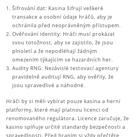
Šifrování dat: Kasina šifrují veškeré
transakce a osobní údaje hráčů, aby je
ochránila před neoprávněným přístupem.
Ověřování identity: Hráči musí prokázat
svou totožnost, aby se zajistilo, že jsou
plnoletí a že nepodléhají žádným
omezením týkajícím se hazardních her.
Audity RNG: Nezávislé testovací agentury
pravidelně auditují RNG, aby ověřily, že
jsou spravedlivé a náhodné.
Hráči by si měli vybírat pouze kasina a herní
platformy, které mají platnou licenci od
renomovaného regulátora. Licence zaručuje, že
kasino splňuje určité standardy bezpečnosti a
spravedlnosti. Před hraním si vždy přečtěte