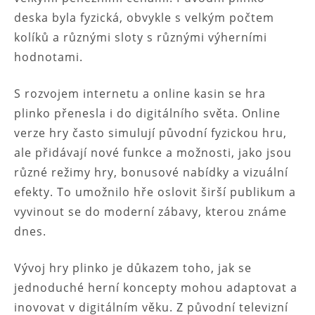
deska byla fyzická, obvykle s velkým počtem
kolíků a různými sloty s různými výherními
hodnotami.
S rozvojem internetu a online kasin se hra
plinko přenesla i do digitálního světa. Online
verze hry často simulují původní fyzickou hru,
ale přidávají nové funkce a možnosti, jako jsou
různé režimy hry, bonusové nabídky a vizuální
efekty. To umožnilo hře oslovit širší publikum a
vyvinout se do moderní zábavy, kterou známe
dnes.
Vývoj hry plinko je důkazem toho, jak se
jednoduché herní koncepty mohou adaptovat a
inovovat v digitálním věku. Z původní televizní