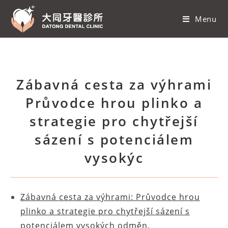
Menu
Zábavná cesta za výhrami
Průvodce hrou plinko a
strategie pro chytřejší
sázení s potenciálem
vysokýc
Zábavná cesta za výhrami: Průvodce hrou
plinko a strategie pro chytřejší sázení s
potenciálem vysokých odměn.