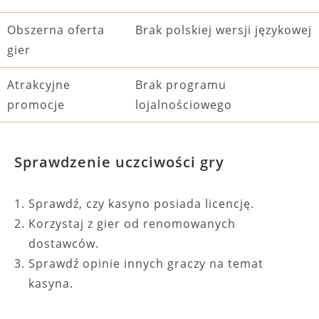
Obszerna oferta
Brak polskiej wersji językowej
gier
Atrakcyjne
Brak programu
promocje
lojalnościowego
Sprawdzenie uczciwości gry
Sprawdź, czy kasyno posiada licencję.
Korzystaj z gier od renomowanych
dostawców.
Sprawdź opinie innych graczy na temat
kasyna.