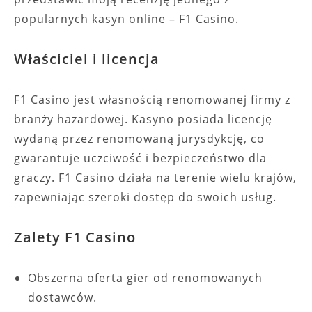
popularnych kasyn online – F1 Casino.
Właściciel i licencja
F1 Casino jest własnością renomowanej firmy z
branży hazardowej. Kasyno posiada licencję
wydaną przez renomowaną jurysdykcję, co
gwarantuje uczciwość i bezpieczeństwo dla
graczy. F1 Casino działa na terenie wielu krajów,
zapewniając szeroki dostęp do swoich usług.
Zalety F1 Casino
Obszerna oferta gier od renomowanych
dostawców.