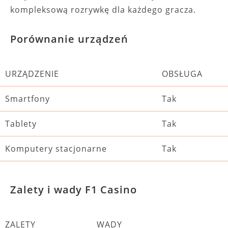
kompleksową rozrywkę dla każdego gracza.
Porównanie urządzeń
URZĄDZENIE
OBSŁUGA
Smartfony
Tak
Tablety
Tak
Komputery stacjonarne
Tak
Zalety i wady F1 Casino
ZALETY
WADY