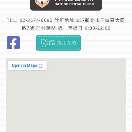
TEL:
02-2674-8682
診所地址:
237新北市三峽區大同
路7號
門診時間:週一至週日 9:00-22:00
F
i
n
d
t
r
u
s
t
e
d
r
e