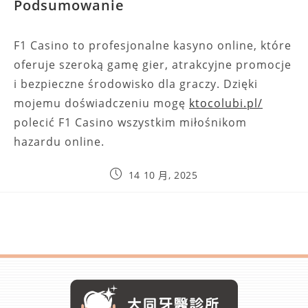
Podsumowanie
F1 Casino to profesjonalne kasyno online, które
oferuje szeroką gamę gier, atrakcyjne promocje
i bezpieczne środowisko dla graczy. Dzięki
mojemu doświadczeniu mogę
ktocolubi.pl/
polecić F1 Casino wszystkim miłośnikom
hazardu online.
14 10 月, 2025