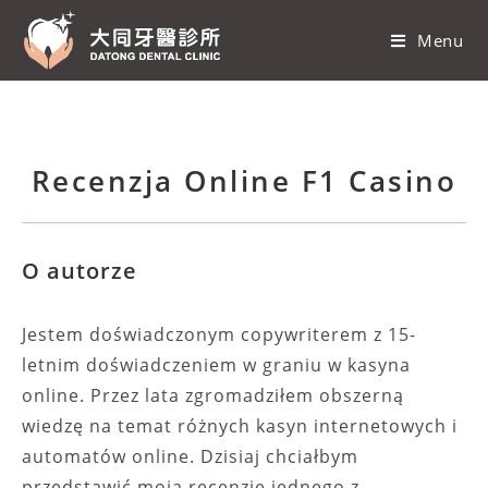
Menu
Recenzja Online F1 Casino
O autorze
Jestem doświadczonym copywriterem z 15-
letnim doświadczeniem w graniu w kasyna
online. Przez lata zgromadziłem obszerną
wiedzę na temat różnych kasyn internetowych i
automatów online. Dzisiaj chciałbym
przedstawić moją recenzję jednego z