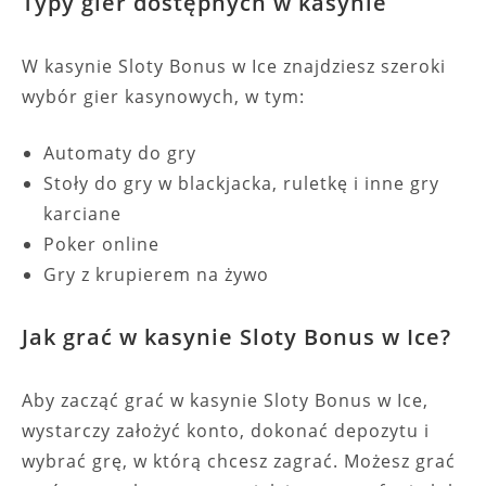
Typy gier dostępnych w kasynie
W kasynie Sloty Bonus w Ice znajdziesz szeroki
wybór gier kasynowych, w tym:
Automaty do gry
Stoły do gry w blackjacka, ruletkę i inne gry
karciane
Poker online
Gry z krupierem na żywo
Jak grać w kasynie Sloty Bonus w Ice?
Aby zacząć grać w kasynie Sloty Bonus w Ice,
wystarczy założyć konto, dokonać depozytu i
wybrać grę, w którą chcesz zagrać. Możesz grać