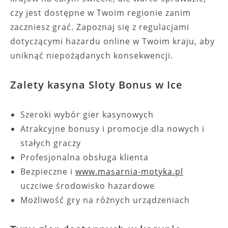
czy jest dostępne w Twoim regionie zanim
zaczniesz grać. Zapoznaj się z regulacjami
dotyczącymi hazardu online w Twoim kraju, aby
uniknąć niepożądanych konsekwencji.
Zalety kasyna Sloty Bonus w Ice
Szeroki wybór gier kasynowych
Atrakcyjne bonusy i promocje dla nowych i
stałych graczy
Profesjonalna obsługa klienta
Bezpieczne i
www.masarnia-motyka.pl
uczciwe środowisko hazardowe
Możliwość gry na różnych urządzeniach