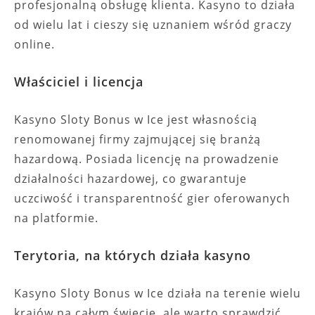
profesjonalną obsługę klienta. Kasyno to działa
od wielu lat i cieszy się uznaniem wśród graczy
online.
Właściciel i licencja
Kasyno Sloty Bonus w Ice jest własnością
renomowanej firmy zajmującej się branżą
hazardową. Posiada licencję na prowadzenie
działalności hazardowej, co gwarantuje
uczciwość i transparentność gier oferowanych
na platformie.
Terytoria, na których działa kasyno
Kasyno Sloty Bonus w Ice działa na terenie wielu
krajów na całym świecie, ale warto sprawdzić,