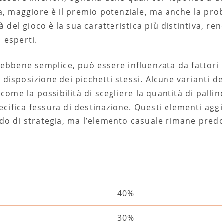
ra, maggiore è il premio potenziale, ma anche la prob
tà del gioco è la sua caratteristica più distintiva, r
 esperti.
sebbene semplice, può essere influenzata da fattori
la disposizione dei picchetti stessi. Alcune varianti 
 come la possibilità di scegliere la quantità di pallin
ifica fessura di destinazione. Questi elementi agg
ado di strategia, ma l’elemento casuale rimane pre
40%
30%