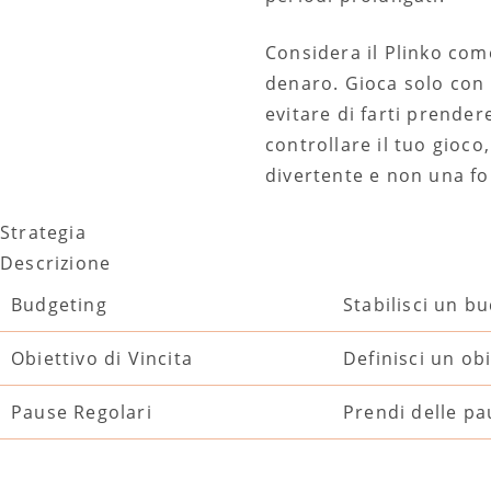
Considera il Plinko co
denaro. Gioca solo con 
evitare di farti prender
controllare il tuo gioco
divertente e non una fon
Strategia
Descrizione
Budgeting
Stabilisci un b
Obiettivo di Vincita
Definisci un obi
Pause Regolari
Prendi delle pa