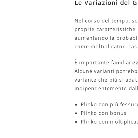
Le Variazioni del G
Nel corso del tempo, so
proprie caratteristiche
aumentando la probabili
come moltiplicatori cas
È importante familiarizz
Alcune varianti potrebb
variante che più si adat
indipendentemente dalla
Plinko con più fessur
Plinko con bonus
Plinko con moltiplica