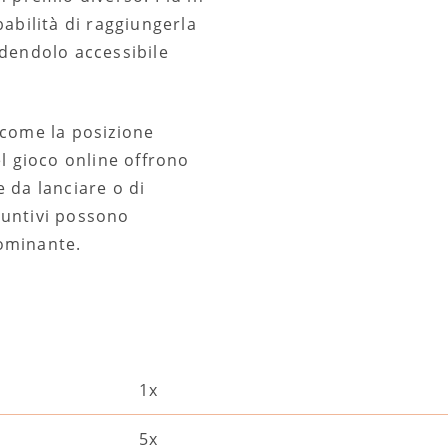
abilità di raggiungerla
endendolo accessibile
 come la posizione
del gioco online offrono
e da lanciare o di
iuntivi possono
dominante.
1x
5x