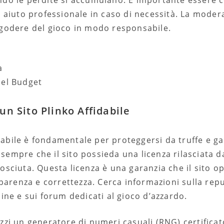
 aiuto professionale in caso di necessità. La moder
godere del gioco in modo responsabile.
a
del Budget
n Sito Plinko Affidabile
idabile è fondamentale per proteggersi da truffe e g
a sempre che il sito possieda una licenza rilasciata d
sciuta. Questa licenza è una garanzia che il sito o
sparenza e correttezza. Cerca informazioni sulla repu
ine e sui forum dedicati al gioco d’azzardo.
ilizzi un generatore di numeri casuali (RNG) certifica