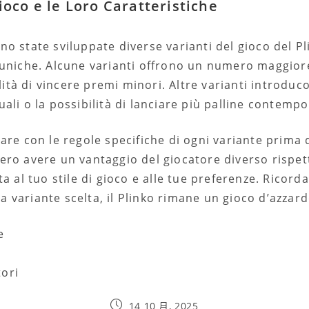
ioco e le Loro Caratteristiche
no state sviluppate diverse varianti del gioco del P
 uniche. Alcune varianti offrono un numero maggiore 
tà di vincere premi minori. Altre varianti introduc
uali o la possibilità di lanciare più palline contem
are con le regole specifiche di ogni variante prima d
ero avere un vantaggio del giocatore diverso rispetto
ta al tuo stile di gioco e alle tue preferenze. Ricorda
 variante scelta, il Plinko rimane un gioco d’azzard
e
tori
14 10 月, 2025