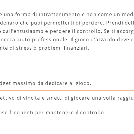
me una forma di intrattenimento e non come un mo
denaro che puoi permetterti di perdere. Prendi del
e dall’entusiasmo e perdere il controllo. Se ti accor
, cerca aiuto professionale. Il gioco d’azzardo deve e
te di stress o problemi finanziari.
udget massimo da dedicare al gioco.
ettivo di vincita e smetti di giocare una volta raggi
use frequenti per mantenere il controllo.