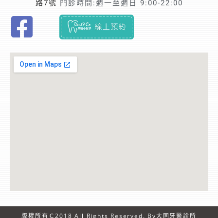
路7號
門診時間:週一至週日 9:00-22:00
F
i
n
d
t
r
u
s
t
e
d
r
e
c
o
m
版權所有Ｃ2018 All Rights Reserved. By大同牙醫診所