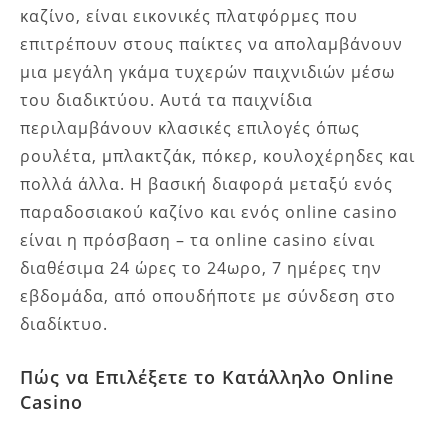
καζίνο, είναι εικονικές πλατφόρμες που
επιτρέπουν στους παίκτες να απολαμβάνουν
μια μεγάλη γκάμα τυχερών παιχνιδιών μέσω
του διαδικτύου. Αυτά τα παιχνίδια
περιλαμβάνουν κλασικές επιλογές όπως
ρουλέτα, μπλακτζάκ, πόκερ, κουλοχέρηδες και
πολλά άλλα. Η βασική διαφορά μεταξύ ενός
παραδοσιακού καζίνο και ενός online casino
είναι η πρόσβαση – τα online casino είναι
διαθέσιμα 24 ώρες το 24ωρο, 7 ημέρες την
εβδομάδα, από οπουδήποτε με σύνδεση στο
διαδίκτυο.
Πώς να Επιλέξετε το Κατάλληλο Online
Casino