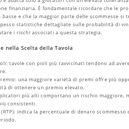
to è adatta solo a giocatori con un’elevata tolleranza
one finanziaria. È fondamentale ricordare che le prob
 basse e che la maggior parte delle scommesse si tr
pesso statistiche dettagliate sulle probabilità di vi
utare i rischi associati a questa strategia.
e nella Scelta della Tavola
oli: tavole con pioli più ravvicinati tendono ad aver
re.
premio: una maggiore varietà di premi offre più oppo
ità di ottenere un premio elevato.
tiplicatori più alti comportano un rischio maggiore,
più consistenti.
 (RTP): indica la percentuale di denaro scommesso c
eriodo.