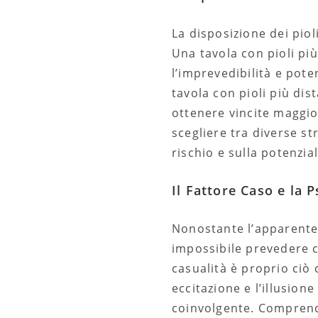
La disposizione dei piol
Una tavola con pioli pi
l’imprevedibilità e pote
tavola con pioli più dis
ottenere vincite maggi
scegliere tra diverse st
rischio e sulla potenzi
Il Fattore Caso e la 
Nonostante l’apparente 
impossibile prevedere c
casualità è proprio ciò 
eccitazione e l’illusion
coinvolgente. Comprende