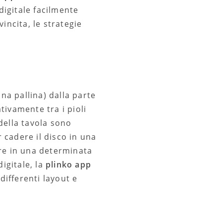
igitale facilmente
incita, le strategie
una pallina) dalla parte
ativamente tra i pioli
ella tavola sono
r cadere il disco in una
ere in una determinata
igitale, la
plinko app
ifferenti layout e