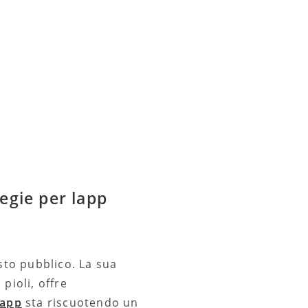
tegie per lapp
asto pubblico. La sua
pioli, offre
 app
sta riscuotendo un