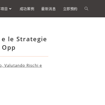
療項目
成功案例
最新消息
立即預約
 e le Strategie
e Opp
ko, Valutando Rischi e