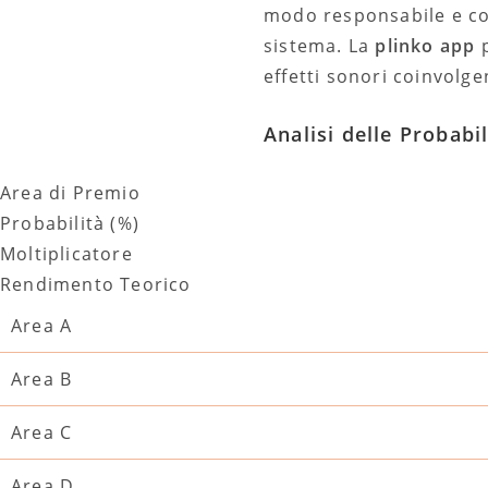
modo responsabile e cons
sistema. La
plinko app
p
effetti sonori coinvolgen
Analisi delle Probabi
Area di Premio
Probabilità (%)
Moltiplicatore
Rendimento Teorico
Area A
Area B
Area C
Area D