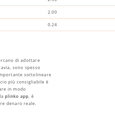
2.00
0.24
cercano di adottare
ttavia, sono spesso
 importante sottolineare
cio più consigliabile è
care in modo
 la
plinko app
, è
are denaro reale.