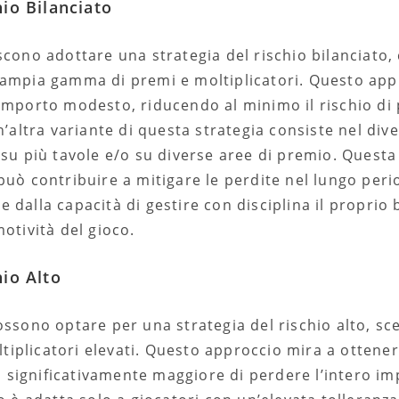
hio Bilanciato
scono adottare una strategia del rischio bilanciato,
’ampia gamma di premi e moltiplicatori. Questo app
 importo modesto, riducendo al minimo il rischio di 
ltra variante di questa strategia consiste nel div
e su più tavole e/o su diverse aree di premio. Quest
può contribuire a mitigare le perdite nel lungo peri
 dalla capacità di gestire con disciplina il proprio 
motività del gioco.
hio Alto
possono optare per una strategia del rischio alto, sc
iplicatori elevati. Questo approccio mira a ottenere
 significativamente maggiore di perdere l’intero i