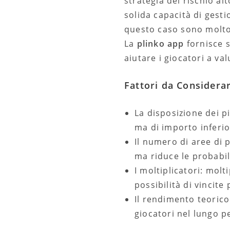
strategia del rischio al
solida capacità di gesti
questo caso sono molto
La
plinko app
fornisce s
aiutare i giocatori a val
Fattori da Considerar
La disposizione dei pi
ma di importo inferio
Il numero di aree di 
ma riduce le probabil
I moltiplicatori: mol
possibilità di vincite 
Il rendimento teorico
giocatori nel lungo p