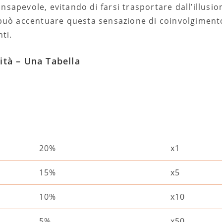
apevole, evitando di farsi trasportare dall’illusione
uò accentuare questa sensazione di coinvolgiment
ti.
lità – Una Tabella
20%
x1
15%
x5
10%
x10
5%
x50