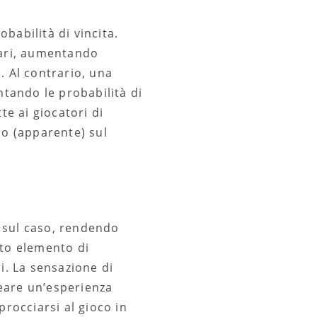
babilità di vincita.
lari, aumentando
. Al contrario, una
ntando le probabilità di
e ai giocatori di
lo (apparente) sul
e sul caso, rendendo
sto elemento di
i. La sensazione di
creare un’esperienza
rocciarsi al gioco in