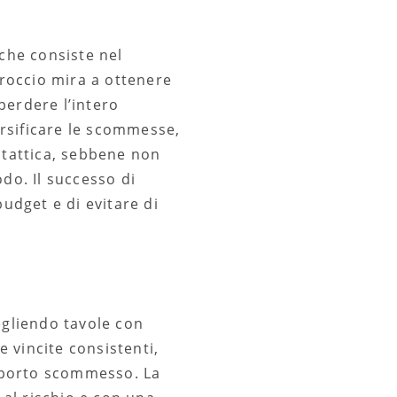
 che consiste nel
roccio mira a ottenere
perdere l’intero
ersificare le scommesse,
a tattica, sebbene non
odo. Il successo di
budget e di evitare di
egliendo tavole con
 vincite consistenti,
mporto scommesso. La