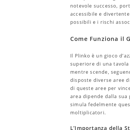
notevole successo, port
accessibile e divertente
possibili e i rischi ass
Come Funziona il G
Il Plinko è un gioco d’a
superiore di una tavola v
mentre scende, seguend
disposte diverse aree di
di queste aree per vinc
area dipende dalla sua p
simula fedelmente quest
moltiplicatori.
L’Importanza della St