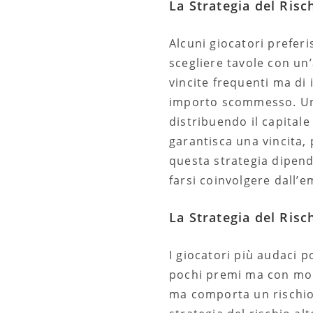
La Strategia del Risc
Alcuni giocatori preferi
scegliere tavole con un
vincite frequenti ma di
importo scommesso. Un’a
distribuendo il capital
garantisca una vincita, 
questa strategia dipende
farsi coinvolgere dall’e
La Strategia del Risc
I giocatori più audaci 
pochi premi ma con molt
ma comporta un rischio