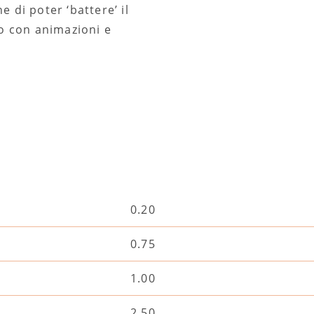
 di poter ‘battere’ il
o con animazioni e
0.20
0.75
1.00
2.50