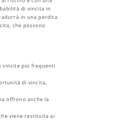
 al rischio e con una
abilità di vincita in
adurrà in una perdita.
ncita, che possono
e vincite più frequenti
rtunità di vincita,
 ma offrono anche la
he viene restituita ai