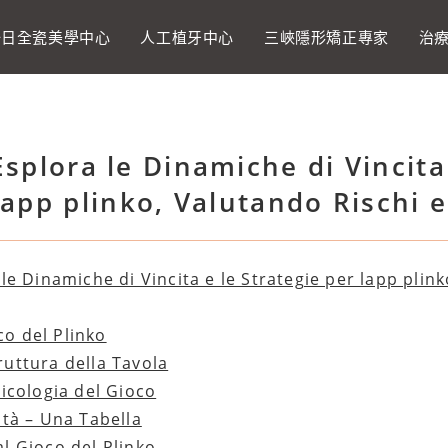
一日全瓷美學中心
人工植牙中心
三峽隱形矯正專家
治
Esplora le Dinamiche di Vincita
lapp plinko, Valutando Rischi 
 le Dinamiche di Vincita e le Strategie per lapp plin
co del Plinko
ruttura della Tavola
sicologia del Gioco
ità – Una Tabella
al Gioco del Plinko