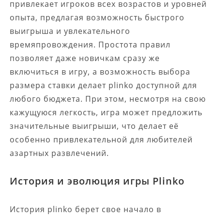
привлекает игроков всех возрастов и уровней
опыта, предлагая возможность быстрого
выигрыша и увлекательного
времяпровождения. Простота правил
позволяет даже новичкам сразу же
включиться в игру, а возможность выбора
размера ставки делает plinko доступной для
любого бюджета. При этом, несмотря на свою
кажущуюся легкость, игра может предложить
значительные выигрыши, что делает её
особенно привлекательной для любителей
азартных развлечений.
История и эволюция игры Plinko
История plinko берет свое начало в