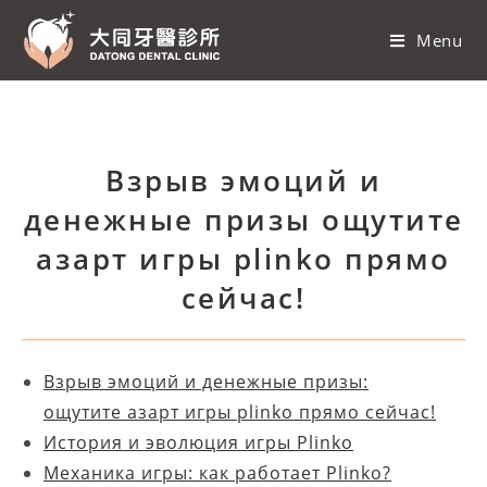
Menu
Взрыв эмоций и
денежные призы ощутите
азарт игры plinko прямо
сейчас!
Взрыв эмоций и денежные призы:
ощутите азарт игры plinko прямо сейчас!
История и эволюция игры Plinko
Механика игры: как работает Plinko?