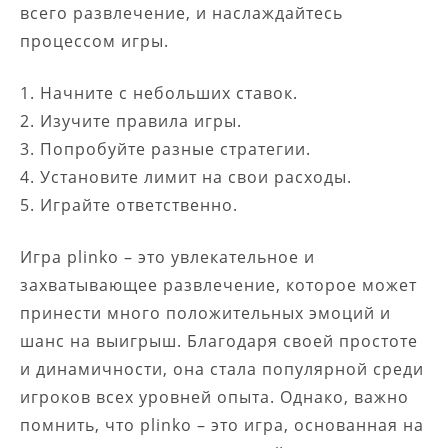
всего развлечение, и наслаждайтесь
процессом игры.
Начните с небольших ставок.
Изучите правила игры.
Попробуйте разные стратегии.
Установите лимит на свои расходы.
Играйте ответственно.
Игра plinko – это увлекательное и
захватывающее развлечение, которое может
принести много положительных эмоций и
шанс на выигрыш. Благодаря своей простоте
и динамичности, она стала популярной среди
игроков всех уровней опыта. Однако, важно
помнить, что plinko – это игра, основанная на