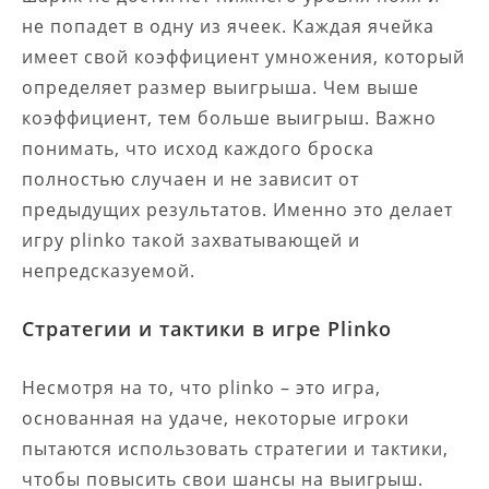
не попадет в одну из ячеек. Каждая ячейка
имеет свой коэффициент умножения, который
определяет размер выигрыша. Чем выше
коэффициент, тем больше выигрыш. Важно
понимать, что исход каждого броска
полностью случаен и не зависит от
предыдущих результатов. Именно это делает
игру plinko такой захватывающей и
непредсказуемой.
Стратегии и тактики в игре Plinko
Несмотря на то, что plinko – это игра,
основанная на удаче, некоторые игроки
пытаются использовать стратегии и тактики,
чтобы повысить свои шансы на выигрыш.