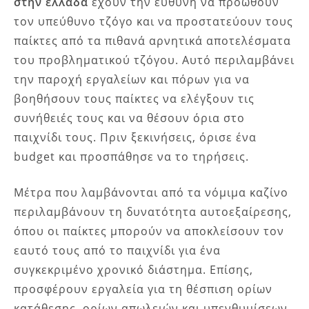
στην ελλαδα
έχουν την ευθύνη να προωθούν
τον υπεύθυνο τζόγο και να προστατεύουν τους
παίκτες από τα πιθανά αρνητικά αποτελέσματα
του προβληματικού τζόγου. Αυτό περιλαμβάνει
την παροχή εργαλείων και πόρων για να
βοηθήσουν τους παίκτες να ελέγξουν τις
συνήθειές τους και να θέσουν όρια στο
παιχνίδι τους. Πριν ξεκινήσεις, όρισε ένα
budget και προσπάθησε να το τηρήσεις.
Μέτρα που λαμβάνονται από τα νόμιμα καζίνο
περιλαμβάνουν τη δυνατότητα αυτοεξαίρεσης,
όπου οι παίκτες μπορούν να αποκλείσουν τον
εαυτό τους από το παιχνίδι για ένα
συγκεκριμένο χρονικό διάστημα. Επίσης,
προσφέρουν εργαλεία για τη θέσπιση ορίων
κατάθεσης, ορίων απωλειών και υπενθυμίσεων