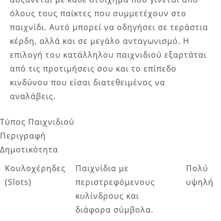
όλους τους παίκτες που συμμετέχουν στο
παιχνίδι. Αυτό μπορεί να οδηγήσει σε τεράστια
κέρδη, αλλά και σε μεγάλο ανταγωνισμό. Η
επιλογή του κατάλληλου παιχνιδιού εξαρτάται
από τις προτιμήσεις σου και το επίπεδο
κινδύνου που είσαι διατεθειμένος να
αναλάβεις.
Τύπος Παιχνιδιού
Περιγραφή
Δημοτικότητα
Κουλοχέρηδες
Παιχνίδια με
Πολύ
(Slots)
περιστρεφόμενους
υψηλή
κυλίνδρους και
διάφορα σύμβολα.