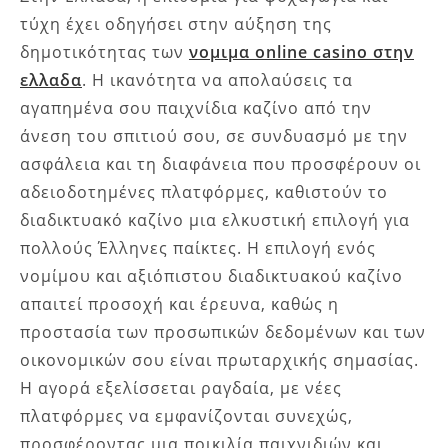
τύχη έχει οδηγήσει στην αύξηση της
δημοτικότητας των
νομιμα online casino στην
ελλαδα
. Η ικανότητα να απολαύσεις τα
αγαπημένα σου παιχνίδια καζίνο από την
άνεση του σπιτιού σου, σε συνδυασμό με την
ασφάλεια και τη διαφάνεια που προσφέρουν οι
αδειοδοτημένες πλατφόρμες, καθιστούν το
διαδικτυακό καζίνο μια ελκυστική επιλογή για
πολλούς Έλληνες παίκτες. Η επιλογή ενός
νομίμου και αξιόπιστου διαδικτυακού καζίνο
απαιτεί προσοχή και έρευνα, καθώς η
προστασία των προσωπικών δεδομένων και των
οικονομικών σου είναι πρωταρχικής σημασίας.
Η αγορά εξελίσσεται ραγδαία, με νέες
πλατφόρμες να εμφανίζονται συνεχώς,
προσφέροντας μια ποικιλία παιχνιδιών και