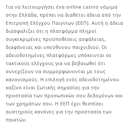
Για να λειτουργήσει ένα online casino νόμιμα
στην Ελλάδα, πρέπει να διαθέτει άδεια από την
Επιτροπή Ελέγχου Παιγνίων (ΕΕΠ). Αυτή η άδεια
διασφαλίζει ότι η πλατφόρμα πληροί
συγκεκριμένες προϋποθέσεις ασφάλειας,
διαφάνειας και υπεύθυνου παιχνιδιού. Οι
αδειοδοτημένες πλατφόρμες υπόκεινται σε
τακτικούς ελέγχους για να βεβαιωθεί ότι
συνεχίζουν να συμμορφώνονται με τους
κανονισμούς. Η επιλογή ενός αδειοδοτημένου
καζίνο είναι ζωτικής σημασίας για την
προστασία των προσωπικών σου δεδομένων και
των χρημάτων σου. Η ΕΕΠ έχει θεσπίσει
αυστηρούς κανόνες για την προστασία των
παικτών.