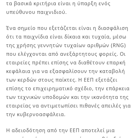
τα βασικά κριτήρια είναι η ύπαρξη ενός
υπεύθυνου παιχνιδιού.
Ένα σημείο που εξετάζεται είναι η διασφάλιση
ότι τα παιχνίδια είναι δίκαια και τυχαία, μέσω
της χρήσης γεννητών τυχαίων αριθμών (RNG)
που ελέγχονται από ανεξάρτητους φορείς. Οι
εταιρείες πρέπει επίσης να διαθέτουν επαρκή
κεφάλαια για να εξασφαλίσουν την καταβολή
των κερδών στους παίκτες. Η ΕΕΠ εξετάζει
επίσης το επιχειρηματικό σχέδιο, την επάρκεια
των τεχνικών υποδομών και την ικανότητα της
εταιρείας να αντιμετωπίσει πιθανές απειλές για
την κυβερνοασφάλεια.
Η αδειοδότηση από την ΕΕΠ αποτελεί μια