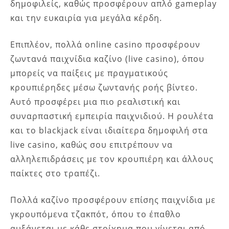
δημοφιλείς, καθώς προσφέρουν απλό gameplay
και την ευκαιρία για μεγάλα κέρδη.
Επιπλέον, πολλά online casino προσφέρουν
ζωντανά παιχνίδια καζίνο (live casino), όπου
μπορείς να παίξεις με πραγματικούς
κρουπιέρηδες μέσω ζωντανής ροής βίντεο.
Αυτό προσφέρει μια πιο ρεαλιστική και
συναρπαστική εμπειρία παιχνιδιού. Η ρουλέτα
και το blackjack είναι ιδιαίτερα δημοφιλή στα
live casino, καθώς σου επιτρέπουν να
αλληλεπιδράσεις με τον κρουπιέρη και άλλους
παίκτες στο τραπέζι.
Πολλά καζίνο προσφέρουν επίσης παιχνίδια με
γκρουπόμενα τζακπότ, όπου το έπαθλο
αυξάνεται με κάθε στοίχημα που γίνεται από