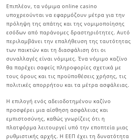
Επιπλέον, τα νόμιμα online casino
υποχρεούνται να εφαρμόζουν μέτρα για την
πρόληψη της απάτης και της νομιμοποίησης
εσόδων από παράνομες δραστηριότητες. Αυτό
περιλαμβάνει την επαλήθευση της ταυτότητας
των παικτών και τη διασφάλιση ότι οι
συναλλαγές είναι νόμιμες. Ένα νόμιμο καζίνο
θα παρέχει σαφείς πληροφορίες σχετικά με
τους όρους και τις προϋποθέσεις χρήσης, τις
πολιτικές απορρήτου και τα μέτρα ασφάλειας.
Η επιλογή ενός αδειοδοτημένου καζίνο
προσφέρει μια αίσθηση ασφάλειας και
εμπιστοσύνης, καθώς γνωρίζεις ότι η
πλατφόρμα λειτουργεί υπό την εποπτεία μιας
ρυθμιστικής αρχής. Η ΕΕΠ έχει τη δυνατότητα