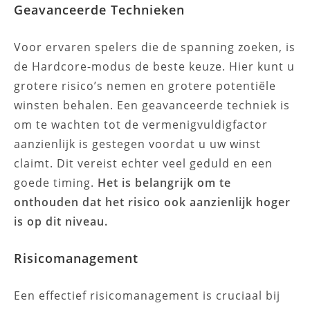
Geavanceerde Technieken
Voor ervaren spelers die de spanning zoeken, is
de Hardcore-modus de beste keuze. Hier kunt u
grotere risico’s nemen en grotere potentiële
winsten behalen. Een geavanceerde techniek is
om te wachten tot de vermenigvuldigfactor
aanzienlijk is gestegen voordat u uw winst
claimt. Dit vereist echter veel geduld en een
goede timing.
Het is belangrijk om te
onthouden dat het risico ook aanzienlijk hoger
is op dit niveau.
Risicomanagement
Een effectief risicomanagement is cruciaal bij