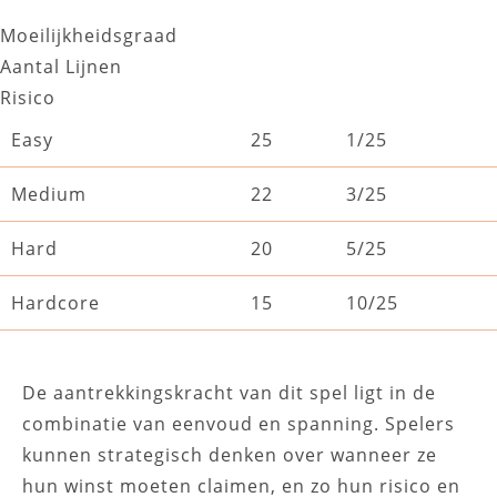
Moeilijkheidsgraad
Aantal Lijnen
Risico
Easy
25
1/25
Medium
22
3/25
Hard
20
5/25
Hardcore
15
10/25
De aantrekkingskracht van dit spel ligt in de
combinatie van eenvoud en spanning. Spelers
kunnen strategisch denken over wanneer ze
hun winst moeten claimen, en zo hun risico en