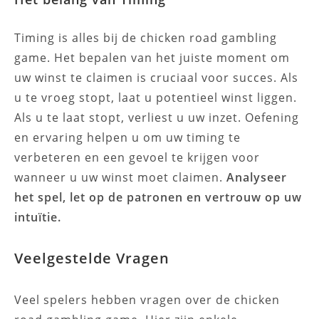
Timing is alles bij de chicken road gambling
game. Het bepalen van het juiste moment om
uw winst te claimen is cruciaal voor succes. Als
u te vroeg stopt, laat u potentieel winst liggen.
Als u te laat stopt, verliest u uw inzet. Oefening
en ervaring helpen u om uw timing te
verbeteren en een gevoel te krijgen voor
wanneer u uw winst moet claimen.
Analyseer
het spel, let op de patronen en vertrouw op uw
intuïtie.
Veelgestelde Vragen
Veel spelers hebben vragen over de chicken