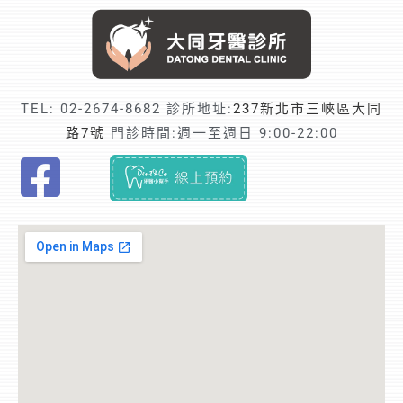
TEL:
02-2674-8682
診所地址:
237新北市三峽區大同
路7號
門診時間:週一至週日 9:00-22:00
F
i
n
d
t
r
u
s
t
e
d