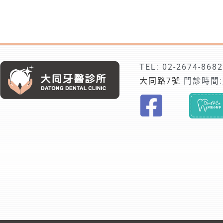
TEL:
02-2674-8682
大同路7號
門診時間:週
F
i
n
d
t
r
u
s
t
e