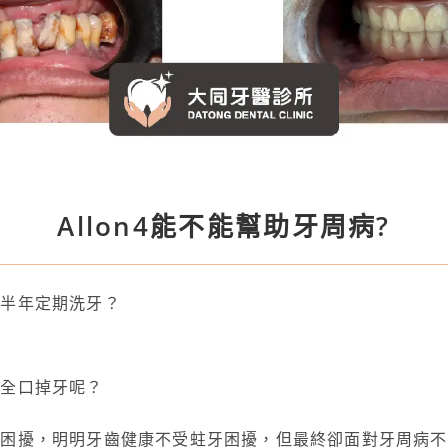
Allon4能不能幫助牙周病?
要半年定期洗牙？
是全口掉牙呢？
病困擾，明明牙齒健康不受蛀牙困擾，但最終卻面對牙周病不