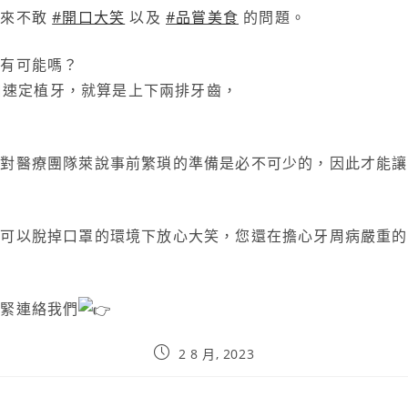
年來不敢
#開口大笑
以及
#品嘗美食
的問題。
的有可能嗎？
全口速定植牙，就算是上下兩排牙齒，
！
但對醫療團隊萊說事前繁瑣的準備是必不可少的，因此才能讓
這可以脫掉口罩的環境下放心大笑，您還在擔心牙周病嚴重的
？
趕緊連絡我們
2 8 月, 2023