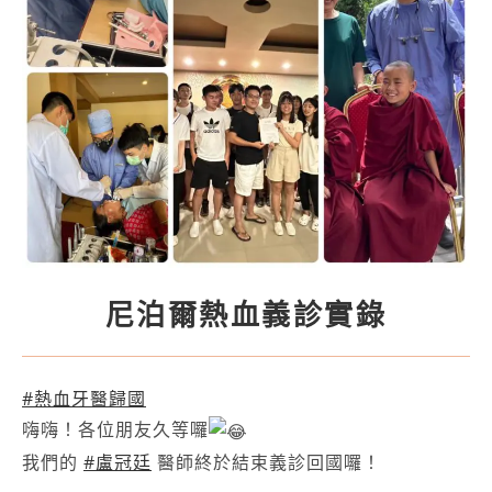
尼泊爾熱血義診實錄
#熱血牙醫歸國
嗨嗨！各位朋友久等囉
我們的
#盧冠廷
醫師終於結束義診回國囉！