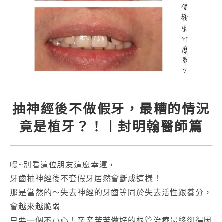
抽神經後不做假牙，最糟的情況
竟是植牙？！丨封明翰醫師篇
嘿~別看這位朋友這麼幸運，
牙齒抽神經後不套假牙居然會斷成這樣！
那是當然的～失去神經的牙齒等同於失去活性跟養分，
會越來越脆弱
只要一個不小心！辛辛苦苦做好的根管治療最終卻得因