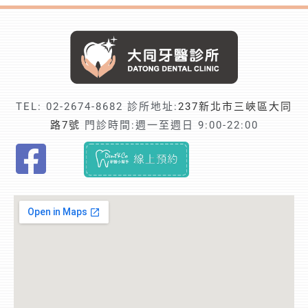
TEL:
02-2674-8682
診所地址:
237新北市三峽區大同
路7號
門診時間:週一至週日 9:00-22:00
F
i
n
d
t
r
u
s
t