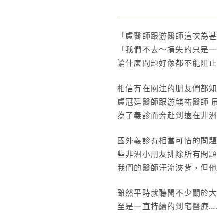
「盧醫師跟游醫師這次為
「我們不去～損失的只是
論什麼問題好像都不能阻
相信有在關注的朋友們都知
盧冠廷醫師跟游麒祐醫師 
為了義診而奔赴到遠在非
國外義診有相當可惜的問
些非洲小朋友排除所有問
我們的醫師汗流浹背，但
雖然平時就聽聞不少關於
至是一直持續的到宅醫療…