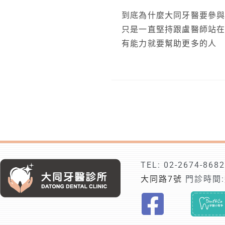
到底為什麼大同牙醫要參
只是一直堅持跟盧醫師站在
有能力就要幫助更多的人
TEL:
02-2674-8682
大同路7號
門診時間:週
F
i
n