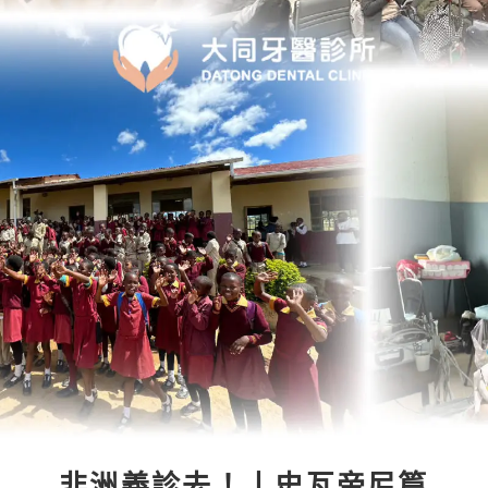
非洲義診去！丨史瓦帝尼篇