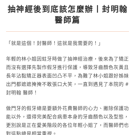
抽神經後到底該怎麼辦丨封明翰
醫師篇
「就是這個！封醫師！這就是我需要的！」
年輕的林小姐因蛀牙時做了抽神經治療，後來為了矯正
而沒有選擇先製作假牙進行保護，導致牙齒顏色灰黃且
長年沾黏矯正器表面凹凸不平，為難了林小姐跟好姊妹
出門都遮遮掩掩不敢張口大笑，一直到遇見了本院的 #
封明翰 醫師！
做門牙的假牙總是要額外花費醫師的心力、撇除保護功
能以外，還得完美配合病患本身的牙齒顏色以及型態，
更別說是正在愛美階段的各位年輕小姐了，而醫師們也
對這點總是相當重視。