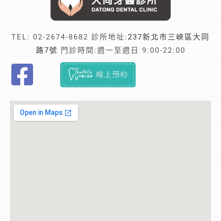
TEL:
02-2674-8682
診所地址:
237新北市三峽區大同
路7號
門診時間:週一至週日 9:00-22:00
F
i
n
d
t
r
u
s
t
e
d
r