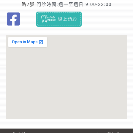
路7號
門診時間:週一至週日 9:00-22:00
F
i
n
d
t
r
u
s
t
e
d
r
e
c
o
m