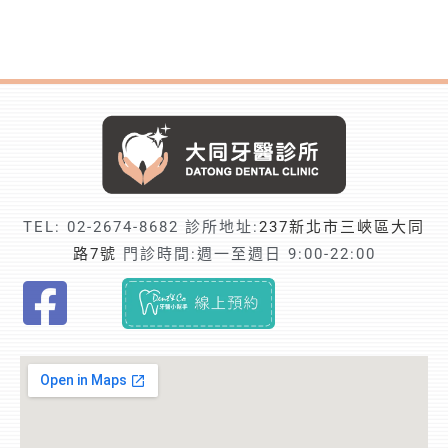
TEL:
02-2674-8682
診所地址:
237新北市三峽區大同
路7號
門診時間:週一至週日 9:00-22:00
F
i
n
d
t
r
u